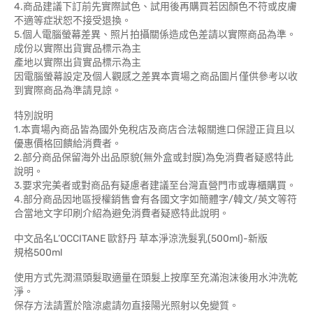
4.商品建議下訂前先實際試色、試用後再購買若因顏色不符或皮膚
不適等症狀恕不接受退換。
5.個人電腦螢幕差異、照片拍攝關係造成色差請以實際商品為準。
成份以實際出貨實品標示為主
產地以實際出貨實品標示為主
因電腦螢幕設定及個人觀感之差異本賣場之商品圖片僅供參考以收
到實際商品為準請見諒。
特別說明
1.本賣場內商品皆為國外免稅店及商店合法報關進口保證正貨且以
優惠價格回饋給消費者。
2.部分商品保留海外出品原貌(無外盒或封膜)為免消費者疑惑特此
說明。
3.要求完美者或對商品有疑慮者建議至台灣直營門市或專櫃購買。
4.部分商品因地區授權銷售會有各國文字如簡體字/韓文/英文等符
合當地文字印刷介紹為避免消費者疑惑特此說明。
中文品名L’OCCITANE 歐舒丹 草本淨涼洗髮乳(500ml)-新版
規格500ml
使用方式先潤濕頭髮取適量在頭髮上按摩至充滿泡沫後用水沖洗乾
淨。
保存方法請置於陰涼處請勿直接陽光照射以免變質。