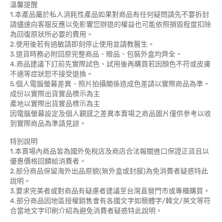
溫馨提醒
1.本產品屬於私人消耗性產品如果對商品有任何疑問請先不要拆封
請儘速向客服反應以免影響您辦退的權益也可能依照損毀程度扣除
為回復原狀所必要的費用。
2.使用後若有過敏請即刻停止使用並請教醫生。
3.退貨時務必附回原完整商品、贈品、包裝外盒均齊全。
4.商品建議下訂前先實際試色、試用後再購買若因顏色不符或皮膚
不適等症狀恕不接受退換。
5.個人電腦螢幕差異、照片拍攝關係造成色差請以實際商品為準。
成份以實際出貨實品標示為主
產地以實際出貨實品標示為主
因電腦螢幕設定及個人觀感之差異本賣場之商品圖片僅供參考以收
到實際商品為準請見諒。
特別說明
1.本賣場內商品皆為國外免稅店及商店合法報關進口保證正貨且以
優惠價格回饋給消費者。
2.部分商品保留海外出品原貌(無外盒或封膜)為免消費者疑惑特此
說明。
3.要求完美者或對商品有疑慮者建議至台灣直營門市或專櫃購買。
4.部分商品因地區授權銷售會有各國文字如簡體字/韓文/英文等符
合當地文字印刷介紹為避免消費者疑惑特此說明。