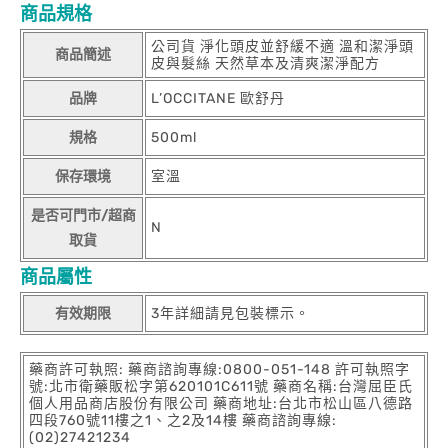
商品規格
公司貨 淨化頭皮並舒緩不適 溫和潔淨頭
商品簡述
皮與髮絲 天然草本及清爽潔淨配方
品牌
L’OCCITANE 歐舒丹
規格
500ml
保存環境
室溫
是否可門市/超商
N
取貨
商品屬性
有效期限
3年詳細請見包裝標示。
藥商許可執照: 藥商諮詢專線:0800-051-148 許可執照字
號:北市衛藥販松字第620101C611號 藥商名稱:台灣屈臣氏
個人用品商店股份有限公司 藥商地址:台北市松山區八德路
四段760號11樓之1、之2及14樓 藥商諮詢專線:
(02)27421234