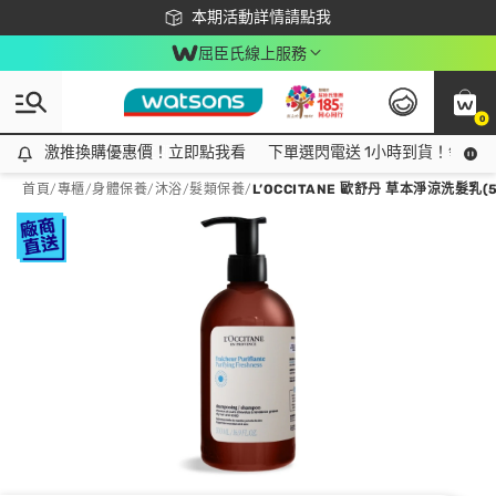
下載app最高回饋$350
本期活動詳情請點我
屈臣氏線上服務
0
激推換購優惠價！立即點我看
激推換購優惠價！立即點我看
下單選閃電送 1小時到貨！領神券
首頁
/
專櫃
/
身體保養
/
沐浴/髮類保養
/
L’OCCITANE 歐舒丹 草本淨涼洗髮乳(