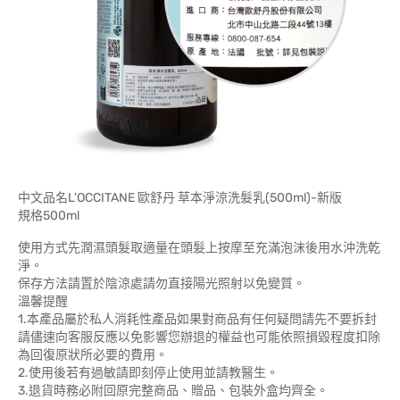
中文品名L’OCCITANE 歐舒丹 草本淨涼洗髮乳(500ml)-新版
規格500ml
使用方式先潤濕頭髮取適量在頭髮上按摩至充滿泡沫後用水沖洗乾
淨。
保存方法請置於陰涼處請勿直接陽光照射以免變質。
溫馨提醒
1.本產品屬於私人消耗性產品如果對商品有任何疑問請先不要拆封
請儘速向客服反應以免影響您辦退的權益也可能依照損毀程度扣除
為回復原狀所必要的費用。
2.使用後若有過敏請即刻停止使用並請教醫生。
3.退貨時務必附回原完整商品、贈品、包裝外盒均齊全。