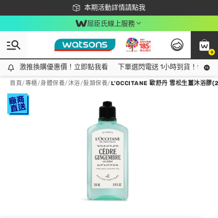
下載app最高回饋$350
本期活動詳情請點我
屈臣氏線上服務
0
激推換購優惠價！立即點我看
激推換購優惠價！立即點我看
下單選閃電送 1小時到貨！領神券
首頁
/
專櫃
/
身體保養
/
沐浴/髮類保養
/
L’OCCITANE 歐舒丹 雪松生薑沐浴膠(