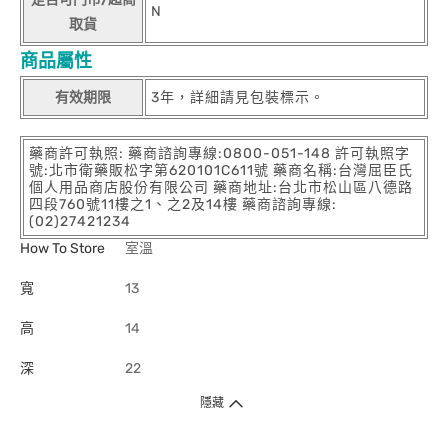
N
取貨
商品屬性
有效期限
3年，詳細請見包裝標示。
藥商許可執照: 藥商諮詢專線:0800-051-148 許可執照字
號:北市衛藥販松字第620101C611號 藥商名稱:台灣屈臣氏
個人用品商店股份有限公司 藥商地址:台北市松山區八德路
四段760號11樓之1、之2及14樓 藥商諮詢專線:
(02)27421234
How To Store
室溫
寬
13
高
14
深
22
隱藏