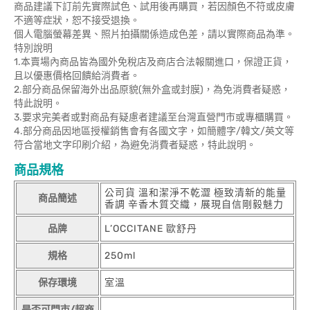
商品建議下訂前先實際試色、試用後再購買，若因顏色不符或皮膚
不適等症狀，恕不接受退換。
個人電腦螢幕差異、照片拍攝關係造成色差，請以實際商品為準。
特別說明
1.本賣場內商品皆為國外免稅店及商店合法報關進口，保證正貨，
且以優惠價格回饋給消費者。
2.部分商品保留海外出品原貌(無外盒或封膜)，為免消費者疑惑，
特此說明。
3.要求完美者或對商品有疑慮者建議至台灣直營門市或專櫃購買。
4.部分商品因地區授權銷售會有各國文字，如簡體字/韓文/英文等
符合當地文字印刷介紹，為避免消費者疑惑，特此說明。
商品規格
公司貨 溫和潔淨不乾澀 極致清新的能量
商品簡述
香調 辛香木質交織，展現自信剛毅魅力
品牌
L’OCCITANE 歐舒丹
規格
250ml
保存環境
室溫
是否可門市/超商