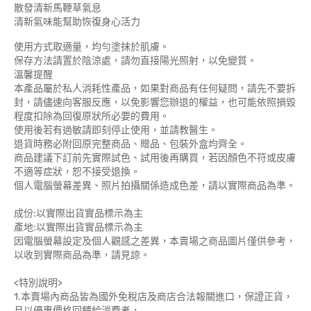
散發清新馬鞭草氣息
清新氣味能幫助恢復身心活力
使用方式取適量，均勻塗抹於肌膚。
保存方法請置於陰涼處，請勿直接陽光照射，以免變質。
溫馨提醒
本產品屬於私人消耗性產品，如果對商品有任何疑問，請先不要拆
封，請儘速向客服反應，以免影響您辦退的權益，也可能依照損毀
程度扣除為回復原狀所必要的費用。
使用後若有過敏請即刻停止使用，並請教醫生。
退貨時務必附回原完整商品、贈品、包裝外盒均齊全。
商品建議下訂前先實際試色、試用後再購買，若因顏色不符或皮膚
不適等症狀，恕不接受退換。
個人電腦螢幕差異、照片拍攝關係造成色差，請以實際商品為準。
成份:以實際出貨實品標示為主
產地:以實際出貨實品標示為主
因電腦螢幕設定及個人觀感之差異，本賣場之商品圖片僅供參考，
以收到實際商品為準，請見諒。
<特別說明>
1.本賣場內商品皆為國外免稅店及商店合法報關進口，保證正貨，
且以優惠價格回饋給消費者，