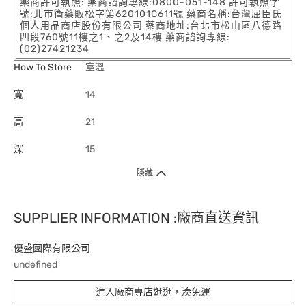
藥商許可執照: 藥商諮詢專線:0800-051-148 許可執照字
號:北市衛藥販松字第620101C611號 藥商名稱:台灣屈臣氏
個人用品商店股份有限公司 藥商地址:台北市松山區八德路
四段760號11樓之1、之2及14樓 藥商諮詢專線:
(02)27421234
How To Store
室溫
寬
14
高
21
深
15
隱藏
SUPPLIER INFORMATION :廠商直送資訊
優盛國際有限公司
undefined
進入廠商專店逛逛，湊免運