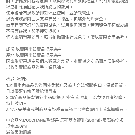
封，請儘速向客服反應，以免影響您辦退的權益，也可能依照損毀
程度扣除為回復原狀所必要的費用。
使用後若有過敏請即刻停止使用，並請教醫生。
退貨時務必附回原完整商品、贈品、包裝外盒均齊全。
商品建議下訂前先實際試色、試用後再購買，若因顏色不符或皮膚
不適等症狀，恕不接受退換。
個人電腦螢幕差異、照片拍攝關係造成色差，請以實際商品為準。
成份:以實際出貨實品標示為主
產地:以實際出貨實品標示為主
因電腦螢幕設定及個人觀感之差異，本賣場之商品圖片僅供參考，
以收到實際商品為準，請見諒。
<特別說明>
1.本賣場內商品皆為國外免稅店及商店合法報關進口，保證正貨，
且以優惠價格回饋給消費者，
2.部分商品保留海外出品原貌(無外盒或封膜)，為免消費者疑惑，
特此說明。
3.要求完美者或對商品有疑慮者建議至台灣直營門市或專櫃購買。
中文品名L'OCCITANE 歐舒丹 馬鞭草身體乳(250ml)-國際航空版
規格250ml
滋養柔嫩肌膚