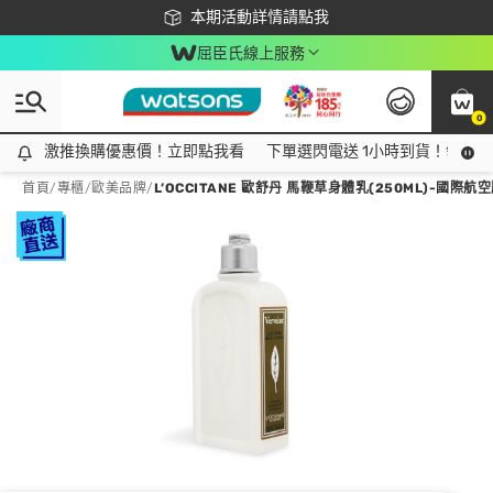
下載app最高回饋$350
本期活動詳情請點我
屈臣氏線上服務
0
激推換購優惠價！立即點我看
激推換購優惠價！立即點我看
下單選閃電送 1小時到貨！領神券
首頁
/
專櫃
/
歐美品牌
/
L’OCCITANE 歐舒丹 馬鞭草身體乳(250ML)-國際航