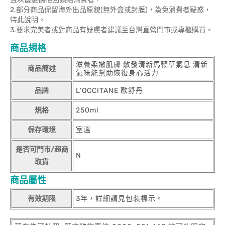
2.部分商品保留海外出品原貌(無外盒或封膜)，為免消費者疑惑，
特此說明。
3.要求完美者或對商品有疑慮者建議至台灣直營門市或專櫃購買。
商品規格
滋養柔嫩肌膚 散發清新馬鞭草氣息 清新
商品簡述
氣味能幫助恢復身心活力
品牌
L’OCCITANE 歐舒丹
規格
250ml
保存環境
室溫
是否可門市/超商
N
取貨
商品屬性
有效期限
3年，詳細請見包裝標示。