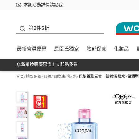
本期活動詳情請點我
下載app最高回饋$350
善存
第2件5折
最新會員優惠
屈臣氏獨家
臉部保養
化妝品
激推換購優惠價！立即點我看
首頁
/
臉部保養
/
卸妝
/
卸妝油/乳/水
/
巴黎萊雅三合一卸妝潔顏水-保濕型(4