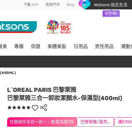
Watsons 屈氏生活
下載 APP
查詢門市
Blog
新登場!!
醫美
專櫃
保健
美體美髮
日用品
男性用品
運動
00ML)
L`OREAL PARIS 巴黎萊雅
巴黎萊雅三合一卸妝潔顏水-保濕型(400ml)
任選兩件享買一送一，數量請選2件
巴黎萊雅/善存/挺立/克補滿$1588折$100