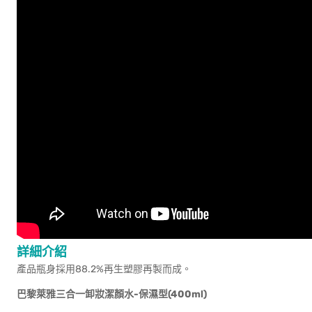
詳細介紹
產品瓶身採用88.2%再生塑膠再製而成。
巴黎萊雅三合一卸妝潔顏水-保濕型(400ml)