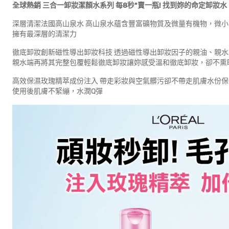
全球熱銷 三合一卸妝潔顏水系列 每8秒*賣一瓶! 找到妳的命定卸妝水
深層清潔法國高山泉水 高山泉水蘊含豐富礦物質及微量有機物，微
擁有最深層的清潔力
徹底卸妝創新磁性導出卸妝科技 透過磁性導出卸妝因子的親油、親
親水端再將其完整包覆輕鬆徹底卸妝讓妳感受溫和徹底卸妝，卻不熏
高效保濕玫瑰精萃成份注入 帶走彩妝與空氣髒污卻不帶走肌膚水份
使用後肌膚不緊繃，水潤Q彈