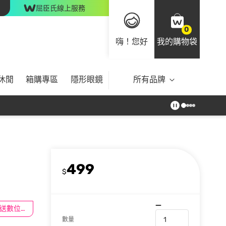
屈臣氏線上服務
0
嗨！您好
我的購物袋
休閒
箱購專區
隱形眼鏡
所有品牌
499
$
滿$100送數位印花
數量