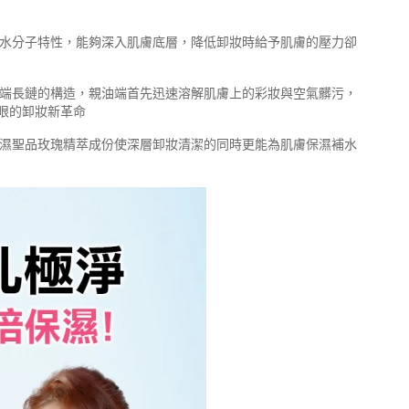
小水分子特性，能夠深入肌膚底層，降低卸妝時給予肌膚的壓力卻
水端長鏈的構造，親油端首先迅速溶解肌膚上的彩妝與空氣髒污，
眼的卸妝新革命
保濕聖品玫瑰精萃成份使深層卸妝清潔的同時更能為肌膚保濕補水