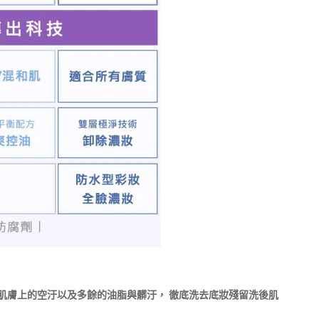
肌膚上的空汙以及多餘的油脂與髒汙，
徹底洗去底妝殘留洗後肌