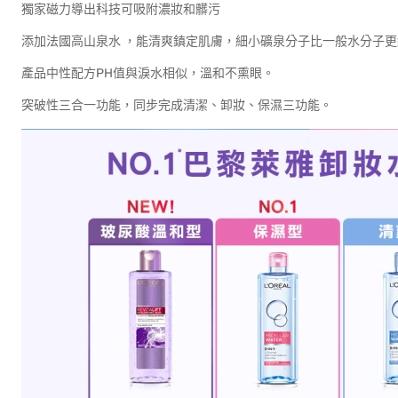
獨家磁力導出科技可吸附濃妝和髒污
添加法國高山泉水 ，能清爽鎮定肌膚，細小礦泉分子比一般水分子
產品中性配方PH值與淚水相似，溫和不熏眼。
突破性三合一功能，同步完成清潔、卸妝、保濕三功能。