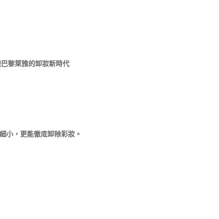
現巴黎萊雅的卸妝新時代
細小，更能徹底卸除彩妝。