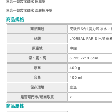
三合一卸妝潔顏水
保濕型
三合一卸妝潔顏水
深層極淨型
商品規格
商品簡述
突破性3合1魔力卸妝水，潔
品牌
L`OREAL PARIS 巴黎萊
原產地
中國
深、寬、高
5.7x5.7x18.5cm
淨重
400 g
容量
400 ml
保存環境
室溫
是否可門市/超商取貨
Y
商品屬性