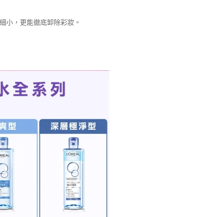
更細小，更能徹底卸除彩妝。