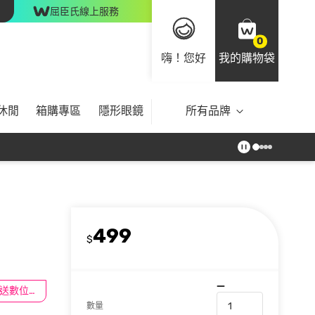
屈臣氏線上服務
0
嗨！您好
我的購物袋
休閒
箱購專區
隱形眼鏡
所有品牌
499
$
滿$100送數位印花
數量