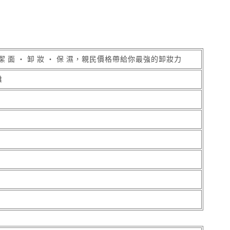
 面 ‧ 卸 妝 ‧ 保 濕，親民價格帶給你最強的卸妝力
雅