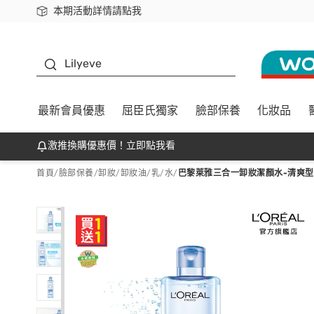
本期活動詳情請點我
下載app最高回饋$350
K beauty
Lilyeve
最新會員優惠
屈臣氏獨家
臉部保養
化妝品
激推換購優惠價！立即點我看
首頁
/
臉部保養
/
卸妝
/
卸妝油/乳/水
/
巴黎萊雅三合一卸妝潔顏水-清爽型(4