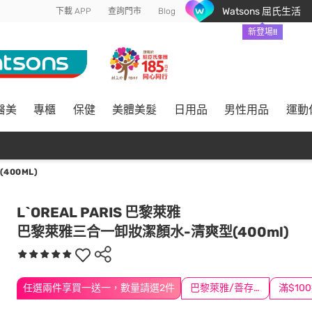
Watsons 屈氏生活
下載 APP
查詢門市
Blog
新登場!!
醫美
專櫃
保健
美體美髮
日用品
男性用品
運動
00ML)
L`OREAL PARIS 巴黎萊雅
巴黎萊雅三合一卸妝潔顏水-清爽型(400ml)
任選兩件享買一送一，數量請選2件
巴黎萊雅/善存/挺立/克補滿$1588折$100