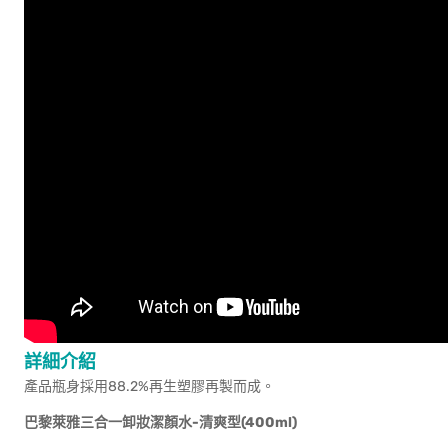
詳細介紹
產品瓶身採用88.2%再生塑膠再製而成。
巴黎萊雅三合一卸妝潔顏水-清爽型(400ml)