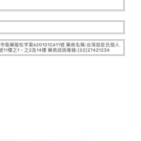
:北市衛藥販松字第620101C611號 藥商名稱:台灣屈臣氏個人
之1、之2及14樓 藥商諮詢專線:(02)27421234