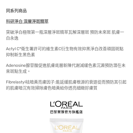
同系列商品
科研淨白
深層淨斑精萃
突破淨白極限第一瓶深層淨斑精萃瓦解深層斑 預防未來斑 肌膚一
白永逸
Actyl C*衛生署許可的維生素C衍生物有效抑黑淨白改善頑固斑點
抑制新生黑色素
Adenosine腺苷酸促進肌膚底層新陳代謝減緩色素沉澱預防潛在未
來斑點生成。
Fibrelastyl祛暗黃亮膚因子:能延緩肌膚根源的衰退從而預防其引起
的肌膚暗沉有效掃除膚色暗黃給你透亮細緻好膚質