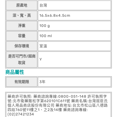
原產地
台灣
深、寬、高
16.5x6.8x4.5cm
淨重
100 g
容量
100 ml
保存環境
室溫
是否可門市/超商
Y
取貨
商品屬性
有效期限
3年
藥商許可執照: 藥商諮詢專線:0800-051-148 許可執照字
號:北市衛藥販松字第620101C611號 藥商名稱:台灣屈臣氏
個人用品商店股份有限公司 藥商地址:台北市松山區八德路
四段760號11樓之1、之2及14樓 藥商諮詢專線:
(02)27421234