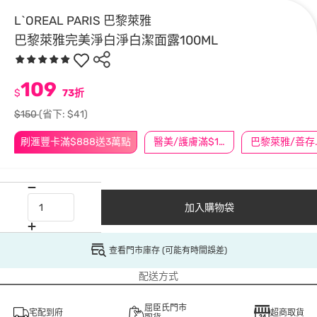
L`OREAL PARIS 巴黎萊雅
巴黎萊雅完美淨白淨白潔面露100ML
109
$
73折
$150
(省下: $41)
刷滙豐卡滿$888送3萬點
醫美/護膚滿$1200送$200
巴黎萊雅/善存/
加入購物袋
查看門市庫存 (可能有時間誤差)
配送方式
屈臣氏門市
宅配到府
超商取貨