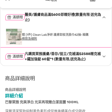
取貨
醫美/護膚商品滿$600即贈好禮(數量有限 送完為
滿額贈
止)
贈 [1件] Clean Lab淨研 護膚卸妝洗臉巾42抽-箱購
條款及細則
凡購買萊雅護膚/善存/挺立/克補滿$2588贈克補
滿額贈
+鐵加強錠 60錠*1 (數量有限,送完為止)
商品詳細說明
商品詳細說明
詳細介紹
巴黎萊雅 完美淨白 光采再現嫩白潔面露 100ML
深層清潔幫助抑制黑色素形成促進後續美白成分吸收