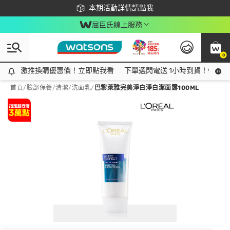
下載app最高回饋$350
本期活動詳情請點我
屈臣氏線上服務
0
激推換購優惠價！立即點我看
激推換購優惠價！立即點我看
下單選閃電送 1小時到貨！領神券
首頁
/
臉部保養
/
清潔
/
洗面乳
/
巴黎萊雅完美淨白淨白潔面露100ML