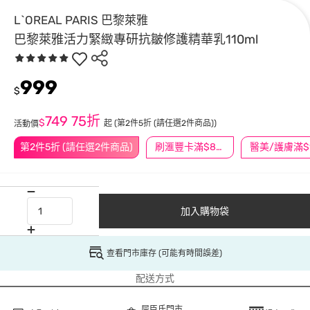
L`OREAL PARIS 巴黎萊雅
巴黎萊雅活力緊緻專研抗皺修護精華乳110ml
999
$
749
75折
$
起
(第2件5折 (請任選2件商品))
活動價
第2件5折 (請任選2件商品)
刷滙豐卡滿$888送3萬點
加入購物袋
查看門市庫存 (可能有時間誤差)
配送方式
屈臣氏門市