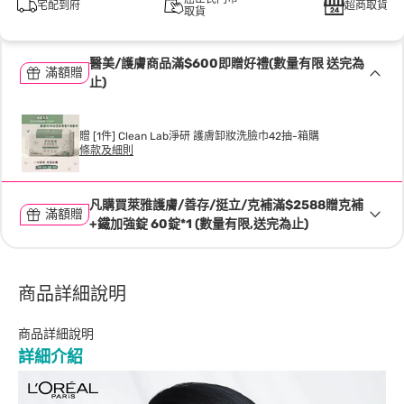
宅配到府
超商取貨
取貨
醫美/護膚商品滿$600即贈好禮(數量有限 送完為
滿額贈
止)
贈 [1件] Clean Lab淨研 護膚卸妝洗臉巾42抽-箱購
條款及細則
凡購買萊雅護膚/善存/挺立/克補滿$2588贈克補
滿額贈
+鐵加強錠 60錠*1 (數量有限,送完為止)
商品詳細說明
商品詳細說明
詳細介紹