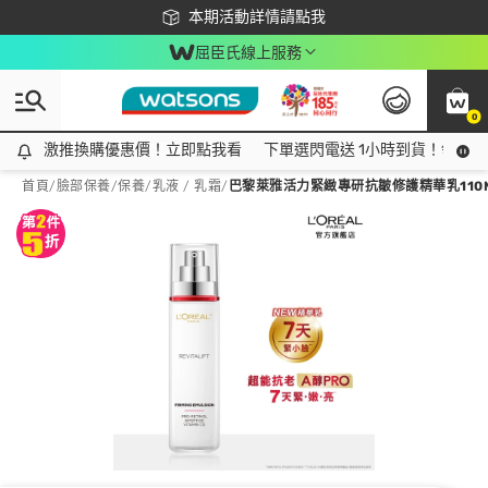
下載app最高回饋$350
本期活動詳情請點我
屈臣氏線上服務
0
激推換購優惠價！立即點我看
激推換購優惠價！立即點我看
下單選閃電送 1小時到貨！領神券
首頁
/
臉部保養
/
保養
/
乳液 / 乳霜
/
巴黎萊雅活力緊緻專研抗皺修護精華乳110