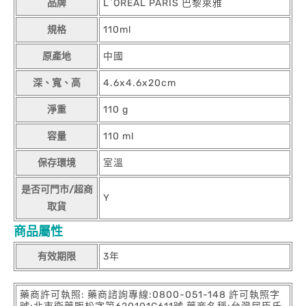
品牌
L`OREAL PARIS 巴黎萊雅
規格
110ml
原產地
中國
深、寬、高
4.6x4.6x20cm
淨重
110 g
容量
110 ml
保存環境
室溫
是否可門市/超商
Y
取貨
商品屬性
有效期限
3年
藥商許可執照: 藥商諮詢專線:0800-051-148 許可執照字