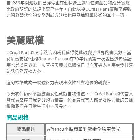
自1989年開始我們已經停止在動物身上進行任何產品和成分實驗
比政府明訂的法規還要早14年。自此以後L’Oréal Paris實驗室便致
力開發替代性的安全測試方法這也是品牌科學技術的其中一環。
美麗賦權
L’Oréal Paris以五字箴言因爲我值得從此改變了世界的審美觀。當
女星喬安妮·杜梭Joanna Dussau在70年代初第一次說出這句標語
時也是廣告界第一次宣揚美麗只爲取悅自己而非男人。時至今日這
句話仍然深植人心。
這句標語成為一股號召力表現出女性社會地位的轉變。
今天我們仍然不斷鼓勵女性成就自我價值。 L’Oréal Paris的代言人
皆代表掌控自我身分的力量每一位品牌代言人都是女性力量的典範
激勵我們在日常生活中一展長才。
商品規格
商品簡述
A醇PRO小臉精華乳緊緻全臉更發光