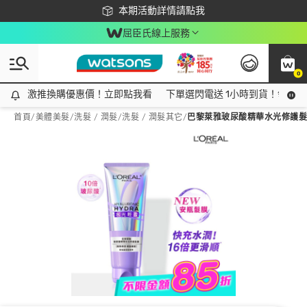
下載app最高回饋$350
本期活動詳情請點我
屈臣氏線上服務
0
激推換購優惠價！立即點我看
激推換購優惠價！立即點我看
下單選閃電送 1小時到貨！領神券
首頁
/
美體美髮
/
洗髮 / 潤髮
/
洗髮 / 潤髮其它
/
巴黎萊雅玻尿酸精華水光修護髮膜