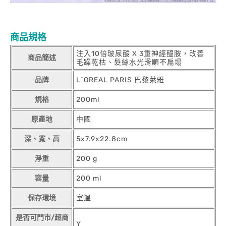
商品規格
注入10倍玻尿酸 X 3重神經醯胺，改善
商品簡述
毛躁乾枯、髮絲水光滑順不扁塌
品牌
L`OREAL PARIS 巴黎萊雅
規格
200ml
原產地
中國
深、寬、高
5x7.9x22.8cm
淨重
200 g
容量
200 ml
保存環境
室溫
是否可門市/超商
Y