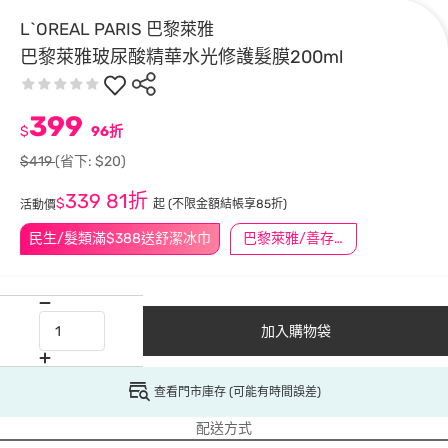
L`OREAL PARIS 巴黎萊雅
巴黎萊雅玻尿酸精華水光修護髮膜200ml
399
$
96折
$419
(省下: $20)
339
81折
$
起
(不限金額結帳享85折)
活動價
民生/髮類滿$388送舒潔冰巾
巴黎萊雅/善存/挺立/克補滿$1588折$100
加入購物袋
查看門市庫存 (可能有時間誤差)
配送方式