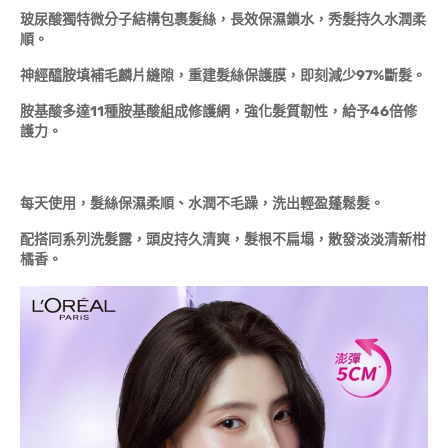
玻尿酸
獨特微分子結構包裹髮絲，長效保濕鎖水，秀髮持久水潤柔
順。
神經醯胺填補毛麟片縫隙，重建髮絲保護膜，即刻減少
97%斷髮。
胺基酸多達
11種胺基酸組成修護網，強化髮質韌性，給予46倍修
護力。
每天使用，髮絲保濕柔順、水潤不毛躁，洗出輕盈蓬鬆髮。
配搭同系列洗髮露，頭皮持久清爽，髮根不扁塌，散發淡淡清新柑
橘香。