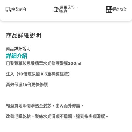
屈臣氏門市
宅配到府
超商取貨
取貨
商品詳細說明
商品詳細說明
詳細介紹
巴黎萊雅玻尿酸精華水光修護髮膜200ml
注入【
10倍玻尿酸 X 3重神經醯胺】
高效保濕
16倍更快修護
輕盈質地瞬間滲透至髮芯，由內而外修護，
改善毛躁乾枯、髮絲水光滑順不扁塌，達到指尖順滑感。