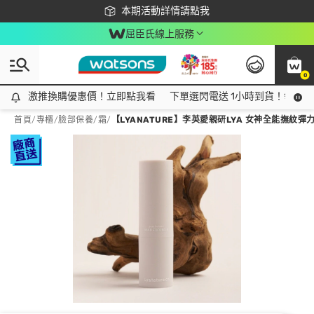
下載app最高回饋$350
本期活動詳情請點我
屈臣氏線上服務
0
激推換購優惠價！立即點我看
激推換購優惠價！立即點我看
下單選閃電送 1小時到貨！領神券
首頁
/
專櫃
/
臉部保養
/
霜
/
【LYANATURE】李英愛親研LYA 女神全能撫紋彈力