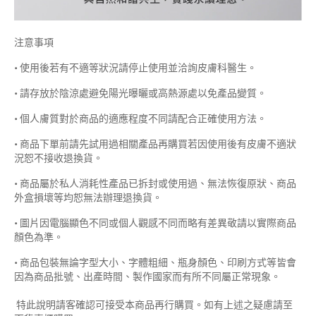
注意事項
• 使用後若有不適等狀況請停止使用並洽詢皮膚科醫生。
• 請存放於陰涼處避免陽光曝曬或高熱源處以免產品變質。
• 個人膚質對於商品的適應程度不同請配合正確使用方法。
• 商品下單前請先試用過相關產品再購買若因使用後有皮膚不適狀
況恕不接收退換貨。
• 商品屬於私人消耗性產品已拆封或使用過、無法恢復原狀、商品
外盒損壞等均恕無法辦理退換貨。
• 圖片因電腦顯色不同或個人觀感不同而略有差異敬請以實際商品
顏色為準。
• 商品包裝無論字型大小、字體粗細、瓶身顏色、印刷方式等皆會
因為商品批號、出產時間、製作國家而有所不同屬正常現象。
特此說明請客確認可接受本商品再行購買。如有上述之疑慮請至