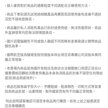
• 個人膚質對於商品的適應程度不同請配合正確使用方法。
• 商品下單前請先試用過相關產品再購買若因使用後有皮膚不適狀
況恕不接收退換貨。
• 商品屬於私人消耗性產品已拆封或使用過、無法恢復原狀、商品
外盒損壞等均恕無法辦理退換貨。
• 圖片因電腦顯色不同或個人觀感不同而略有差異敬請以實際商品
顏色為準。
• 國際航空版為機場免稅特規版本與台灣百貨專櫃公司貨版本異同
屬正常現象。
• 本賣場內商品皆為國外免稅店及商店合法報關進口保證正貨且以
優惠價格回饋給消費者保養品本身為消耗品拆封後不接受任何理由
退貨(新品瑕疵除外)。
• 商品包裝無論字型大小、字體粗細、瓶身顏色、印刷方式等皆會
因為商品批號、出產時間、製作國家而有所不同屬正常現象。
特此說明請客確認可接受本商品再行購買。如有上述之疑慮請至
百貨專櫃購買