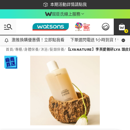
下載app最高回饋$350
本期活動詳情請點我
屈臣氏線上服務
0
激推換購優惠價！立即點我看
激推換購優惠價！立即點我看
下單選閃電送 1小時到貨！領神券
首頁
/
專櫃
/
身體保養
/
沐浴/髮類保養
/
【LYANATURE】李英愛親研LYA 頭