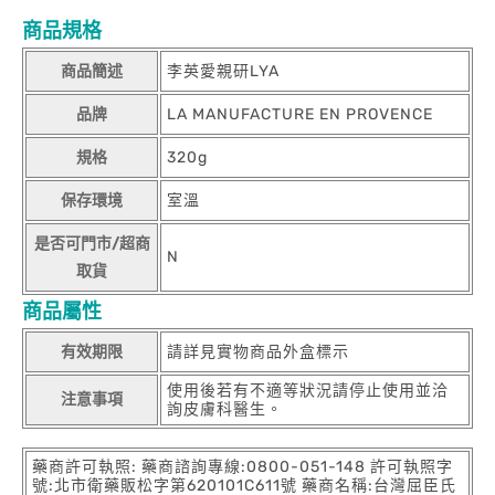
商品規格
商品簡述
李英愛親研LYA
品牌
LA MANUFACTURE EN PROVENCE
規格
320g
保存環境
室溫
是否可門市/超商
N
取貨
商品屬性
有效期限
請詳見實物商品外盒標示
使用後若有不適等狀況請停止使用並洽
注意事項
詢皮膚科醫生。
藥商許可執照: 藥商諮詢專線:0800-051-148 許可執照字
號:北市衛藥販松字第620101C611號 藥商名稱:台灣屈臣氏