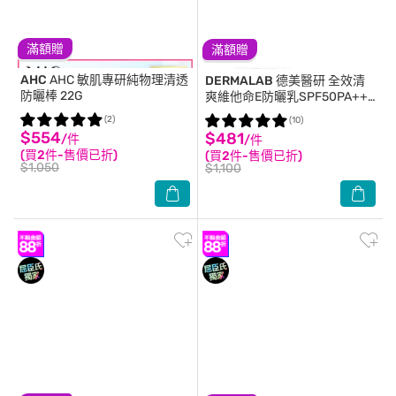
滿額贈
滿額贈
AHC
AHC 敏肌專研純物理清透
DERMALAB
德美醫研 全效清
防曬棒 22G
爽維他命E防曬乳SPF50PA+++
/40ml
(2)
(10)
$554
$481
/件
/件
(買2件-售價已折)
(買2件-售價已折)
$1,050
$1,100