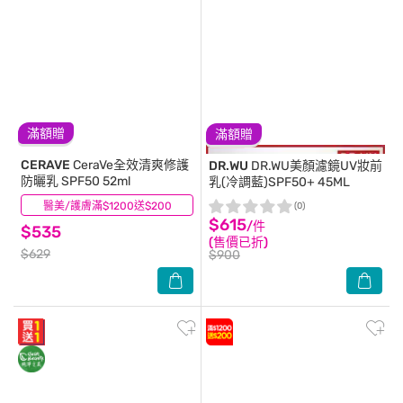
滿額贈
滿額贈
CERAVE
CeraVe全效清爽修護
DR.WU
DR.WU美顏濾鏡UV妝前
防曬乳 SPF50 52ml
乳(冷調藍)SPF50+ 45ML
醫美/護膚滿$1200送$200
(7)
(0)
$615
/件
$535
(售價已折)
$629
$900