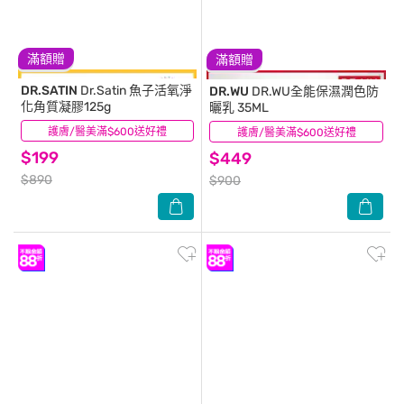
滿額贈
滿額贈
DR.SATIN
Dr.Satin 魚子活氧淨
DR.WU
DR.WU全能保濕潤色防
化角質凝膠125g
曬乳 35ML
護膚/醫美滿$600送好禮
(43)
護膚/醫美滿$600送好禮
(57)
$199
$449
$890
$900