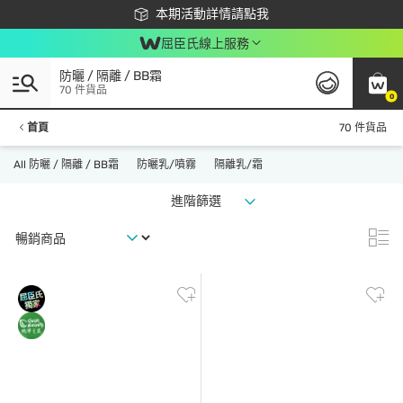
下載app最高回饋$350
本期活動詳情請點我
屈臣氏線上服務
防曬 / 隔離 / BB霜
70 件貨品
0
首頁
70 件貨品
All 防曬 / 隔離 / BB霜
防曬乳/噴霧
隔離乳/霜
進階篩選