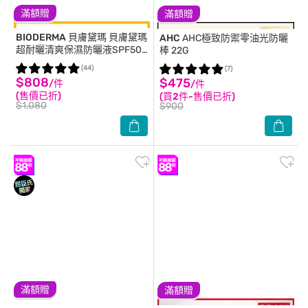
滿額贈
滿額贈
BIODERMA 貝膚黛瑪
貝膚黛瑪
AHC
AHC極致防禦零油光防曬
超耐曬清爽保濕防曬液SPF50+
棒 22G
PA++++ 40ml
(44)
(7)
$808
$475
/件
/件
(售價已折)
(買2件-售價已折)
$1,080
$900
滿額贈
滿額贈