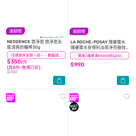
滿額贈
滿額贈
NEOGENCE 霓淨思
霓淨思全
LA ROCHE-POSAY 理膚寶水
能清爽防曬棒30g
理膚寶水安得利淡斑淨亮極效
夏卡防曬液(MELA夏卡) 50ml
(11)
任選兩件享買一送一，數量請選2件
醫美/護膚滿$1200送$200
(12)
$350
/件
$990
(買2件-售價已折)
$700