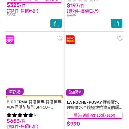
$325
$197
/件
/件
(買2件-售價已折)
(買2件-售價已折)
$650
$299
滿額贈
滿額贈
BIODERMA 貝膚黛瑪
貝膚黛瑪
LA ROCHE-POSAY 理膚寶水
ABV保濕防曬乳 SPF50+
理膚寶水全護極致抗油光防曬
PA++++ 40ml
亮白乳 UVA PRO 30ml
(2)
醫美/護膚滿$1200送$200
(20)
$653
/件
$990
(買2件-售價已折)