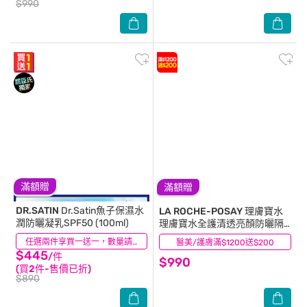
$990
滿額贈
滿額贈
DR.SATIN
Dr.Satin魚子保濕水
LA ROCHE-POSAY 理膚寶水
潤防曬凝乳SPF50 (100ml)
理膚寶水全護清透亮顏防曬隔
離乳UVA PRO(新瑰蜜霜) 30ml
(21)
任選兩件享買一送一，數量請選2件
醫美/護膚滿$1200送$200
(25)
$445
/件
$990
(買2件-售價已折)
$890