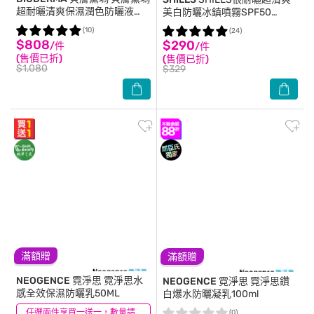
超耐曬清爽保濕潤色防曬液
美白防曬冰鎮噴霧SPF50
SPF50+ PA+++40ml
180ml
(10)
(24)
$808
$290
/件
/件
(售價已折)
(售價已折)
$1,080
$329
滿額贈
滿額贈
NEOGENCE 霓淨思
霓淨思水
NEOGENCE 霓淨思
霓淨思鑽
感全效保濕防曬乳50ML
白爆水防曬凝乳100ml
(6)
任選兩件享買一送一，數量請選2件
(0)