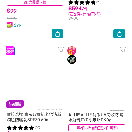
寵i會員獨享價
(9)
(27)
$594
/件
$99
(買2件-售價已折)
$220
$900
$79
滿額贈
寶拉珍選
寶拉珍選抗老化清新
ALLIE
ALLIE 持采UV高效防曬
潤色防曬乳SPF30 60ml
水凝乳EXP限定組F 90g
(20)
第2件5折 (請任選2件商品)
(1)