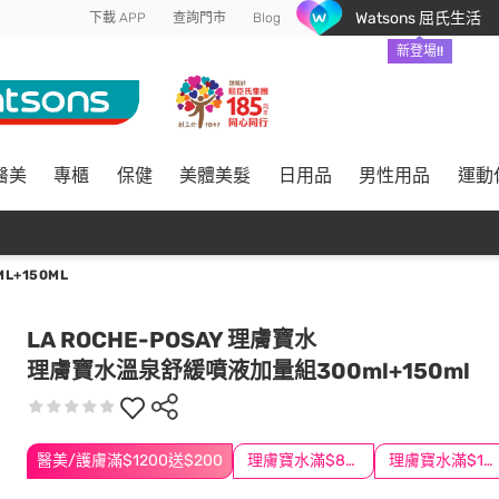
Watsons 屈氏生活
下載 APP
查詢門市
Blog
新登場!!
醫美
專櫃
保健
美體美髮
日用品
男性用品
運動
+150ML
LA ROCHE-POSAY 理膚寶水
理膚寶水溫泉舒緩噴液加量組300ml+150ml
醫美/護膚滿$1200送$200
理膚寶水滿$888折$100
理膚寶水滿$1500再折$100