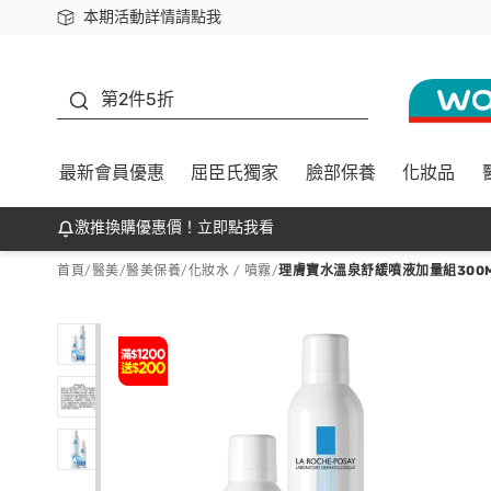
本期活動詳情請點我
下載app最高回饋$350
善存
第2件5折
最新會員優惠
屈臣氏獨家
臉部保養
化妝品
激推換購優惠價！立即點我看
首頁
/
醫美
/
醫美保養
/
化妝水 / 噴霧
/
理膚寶水溫泉舒緩噴液加量組300ML