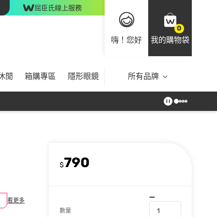
屈臣氏線上服務
0
嗨！您好
我的購物袋
休閒
箱購專區
隱形眼鏡
所有品牌
790
$
看更多
數量