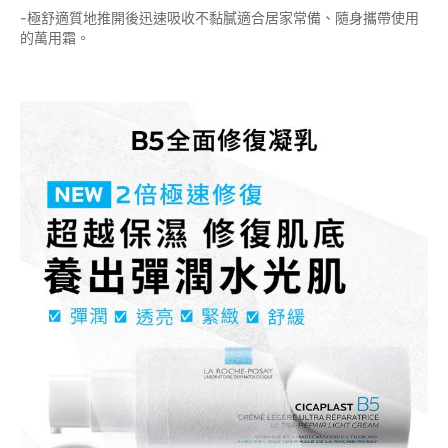
-極舒適質地推開後迅速吸收不黏膩適合居家常備、隨身攜帶使用
的萬用霜。