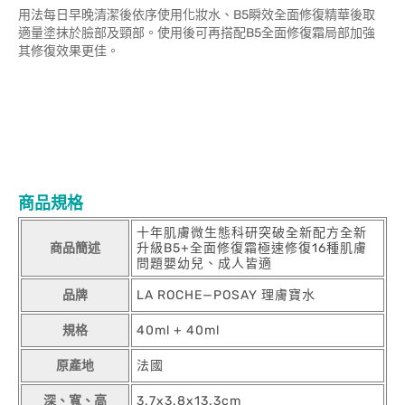
用法每日早晚清潔後依序使用化妝水、B5瞬效全面修復精華後取
適量塗抹於臉部及頸部。使用後可再搭配B5全面修復霜局部加強
其修復效果更佳。
商品規格
十年肌膚微生態科研突破全新配方全新
商品簡述
升級B5+全面修復霜極速修復16種肌膚
問題嬰幼兒、成人皆適
品牌
LA ROCHE—POSAY 理膚寶水
規格
40ml + 40ml
原產地
法國
深、寬、高
3.7x3.8x13.3cm