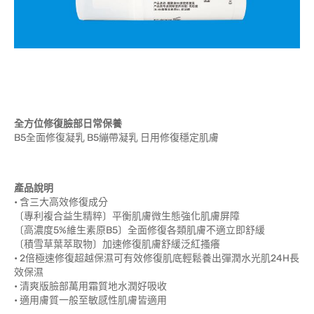
全方位修復臉部日常保養
B5全面修復凝乳 B5繃帶凝乳 日用修復穩定肌膚
產品說明
• 含三大高效修復成分
〔專利複合益生精粹〕平衡肌膚微生態強化肌膚屏障
〔高濃度5%維生素原B5〕全面修復各類肌膚不適立即舒緩
〔積雪草葉萃取物〕加速修復肌膚舒緩泛紅搔癢
• 2倍極速修復超越保濕可有效修復肌底輕鬆養出彈潤水光肌24H長
效保濕
• 清爽版臉部萬用霜質地水潤好吸收
• 適用膚質一般至敏感性肌膚皆適用