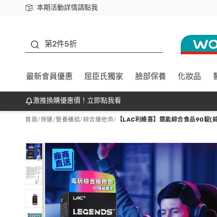
本期活動詳情請點我
下載app最高回饋$350
善存
第2件5折
最新會員優惠
屈臣氏獨家
臉部保養
化妝品
激推換購優惠價！立即點我看
首頁
/
保健
/
營養補給
/
綜合維他命
/
【LAC利維喜】競能綜合食品90錠(