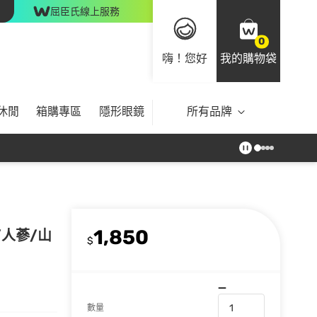
屈臣氏線上服務
0
嗨！您好
我的購物袋
休閒
箱購專區
隱形眼鏡
所有品牌
1,850
/人蔘/山
$
數量