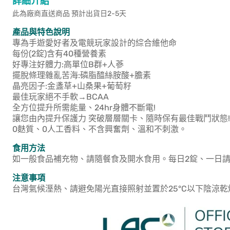
詳細介紹
此為廠商直送商品 預計出貨日2-5天
產品與特色說明
專為手遊愛好者及電競玩家設計的綜合維他命
每份(2錠)含有40種營養素
好專注好體力:高單位B群+人蔘
擺脫條理雜亂苦海:磷脂醯絲胺酸+膽素
晶亮因子:金盞草+山桑果+葡萄籽
最佳玩家絕不手軟→BCAA
全方位提升所需能量、24hr身體不斷電!
讓您由內提升保護力 突破層層關卡、隨時保有最佳戰鬥狀態!
0麩質、0人工香料、不含興奮劑、溫和不刺激。
食用方法
如一般食品補充物、請隨餐食及開水食用。每日2錠、一日請
注意事項
台灣氣候溼熱、請避免陽光直接照射並置於25°C以下陰涼