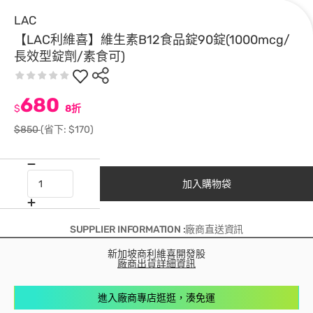
LAC
【LAC利維喜】維生素B12食品錠90錠(1000mcg/
長效型錠劑/素食可)
680
$
8折
$850
(省下: $170)
加入購物袋
SUPPLIER INFORMATION :廠商直送資訊
新加坡商利維喜開發股
廠商出貨詳細資訊
進入廠商專店逛逛，湊免運