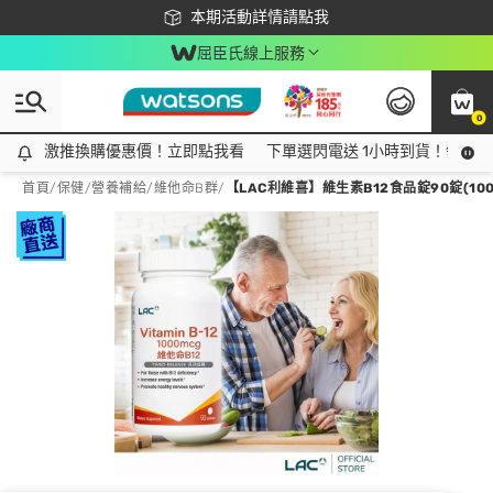
下載app最高回饋$350
本期活動詳情請點我
屈臣氏線上服務
0
激推換購優惠價！立即點我看
激推換購優惠價！立即點我看
下單選閃電送 1小時到貨！領神券
首頁
/
保健
/
營養補給
/
維他命B群
/
【LAC利維喜】維生素B12食品錠90錠(10