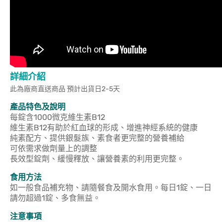
詳細介紹
此為廠商直送商品 預計出貨日2-5天
產品特色及說明
每錠含1000微克維生素B12
維生素B12有助於紅血球的形成、增進神經系統的健康
純素配方、提供銀髮族、素食者更完整的營養補給
可依需求做劑量上的調整
長效型錠劑、緩慢釋放、讓營養素的利用更完整。
食用方法
如一般食品補充物、請隨餐食及開水食用。每日1錠、一日
請勿超過1錠、多食無益。
注意事項