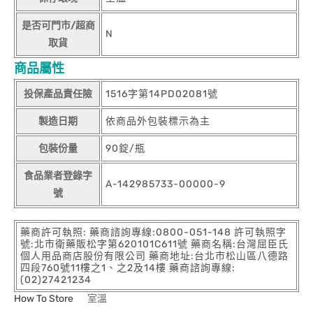
是否可門市/超商
N
取貨
商品屬性
投保產品責任險
1516字第14PD02081號
製造日期
依商品外包裝標示為主
包裝份量
90錠/瓶
食品業者登錄字
A-142985733-00000-9
號
藥商許可執照: 藥商諮詢專線:0800-051-148 許可執照字
號:北市衛藥販松字第620101C611號 藥商名稱:台灣屈臣氏
個人用品商店股份有限公司 藥商地址:台北市松山區八德路
四段760號11樓之1、之2及14樓 藥商諮詢專線:
(02)27421234
How To Store
室溫