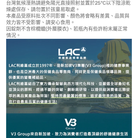
台灣氣候溼熱請避免陽光直接照射並置於25°C以下陰涼乾
燥處保存、請勿置於孩童易取處。
本產品受原料批次不同影響、顏色將會略有差異、品質與
效力皆不受影響、請安心食用。
因錠劑不含棕櫚蠟(外層膜衣)、若瓶內有些許粉末屬正常
情況。