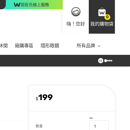
屈臣氏線上服務
0
嗨！您好
我的購物袋
休閒
箱購專區
隱形眼鏡
所有品牌
199
$
數量