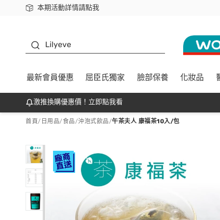
本期活動詳情請點我
下載app最高回饋$350
K beauty
Lilyeve
最新會員優惠
屈臣氏獨家
臉部保養
化妝品
激推換購優惠價！立即點我看
首頁
/
日用品
/
食品
/
沖泡式飲品
/
午茶夫人 康福茶10入/包