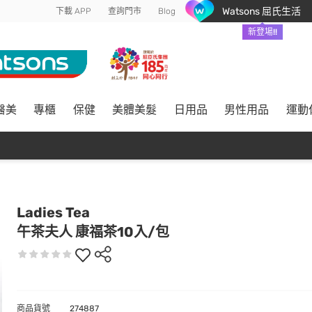
Watsons 屈氏生活
下載 APP
查詢門市
Blog
新登場!!
醫美
專櫃
保健
美體美髮
日用品
男性用品
運動
Ladies Tea
午茶夫人 康福茶10入/包
商品貨號
274887