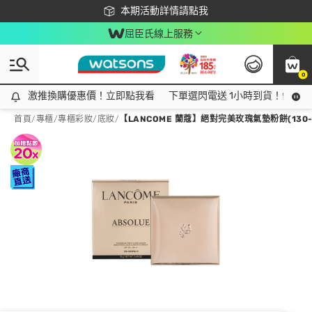
下載app最高回饋$350
本期活動詳情請點我
屈臣氏線上服務
0
激推換購優惠價！立即點我看
激推換購優惠價！立即點我看
下單選閃電送 1小時到貨！領神券
首頁
/
專櫃
/
專櫃彩妝
/
底妝
/
【LANCOME 蘭蔻】絕對完美玫瑰氣墊粉餅(130-O)