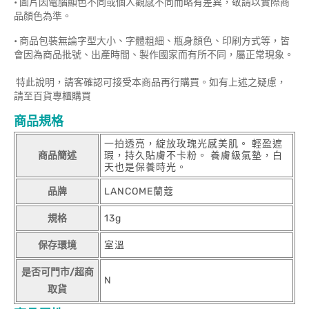
• 圖片因電腦顯色不同或個人觀感不同而略有差異，敬請以實際商
品顏色為準。
• 商品包裝無論字型大小、字體粗細、瓶身顏色、印刷方式等，皆
會因為商品批號、出產時間、製作國家而有所不同，屬正常現象。
特此說明，請客確認可接受本商品再行購買。如有上述之疑慮，
請至百貨專櫃購買
商品規格
一拍透亮，綻放玫瑰光感美肌。 輕盈遮
商品簡述
瑕，持久貼膚不卡粉。 養膚級氣墊，白
天也是保養時光。
品牌
LANCOME蘭蔻
規格
13g
保存環境
室溫
是否可門市/超商
N
取貨