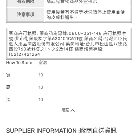
有效期限
請詳見實物商品外盒標示
使用後若有不適等狀況請停止使用並洽
注意事項
詢皮膚科醫生。
藥商許可執照: 藥商諮詢專線:0800-051-148 許可執照字
號:北市衛藥販松字第620101C611號 藥商名稱:台灣屈臣氏
個人用品商店股份有限公司 藥商地址:台北市松山區八德路
四段760號11樓之1、之2及14樓 藥商諮詢專線:
(02)27421234
How To Store
室溫
寬
10
高
10
深
10
隱藏
SUPPLIER INFORMATION :廠商直送資訊