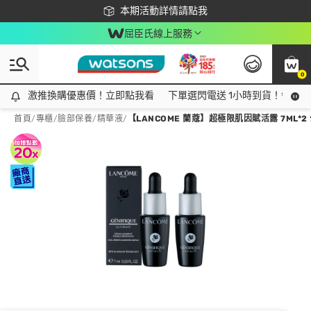
下載app最高回饋$350
本期活動詳情請點我
屈臣氏線上服務
0
激推換購優惠價！立即點我看
激推換購優惠價！立即點我看
下單選閃電送 1小時到貨！領神券
首頁
/
專櫃
/
臉部保養
/
精華液
/
【LANCOME 蘭蔻】超極限肌因賦活露 7ML*2