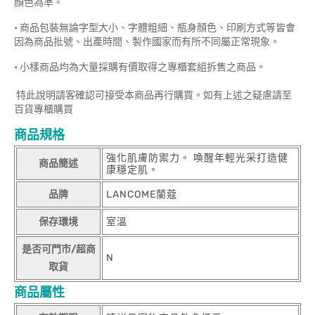
顏色為準。
• 商品包裝無論字型大小、字體粗細、瓶身顏色、印刷方式等皆會
因為商品批號、出產時間、製作國家而有所不同屬正常現象。
• 小樣商品均為大量採購有價取得之專櫃套組拆售之商品。
特此說明請客確認可接受本商品再行購買。如有上述之疑慮請至
百貨專櫃購買
商品規格
強化肌膚防禦力。 喚醒年輕光采打造健
商品簡述
康穩定肌。
品牌
LANCOME蘭蔻
保存環境
室溫
是否可門市/超商
N
取貨
商品屬性