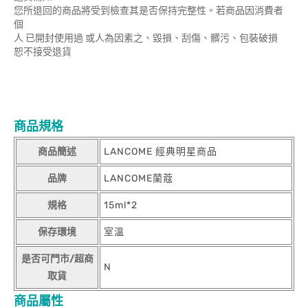
您所退回的商品將受到檢查其是否保持完整性。若商品因消費者
個
人 已開封使用過 或人為因素之、毀損、刮傷、髒污、包裝破損
恕不接受退貨
商品規格
商品簡述
LANCOME 經典明星商品
品牌
LANCOME蘭蔻
規格
15ml*2
保存環境
室溫
是否可門市/超商
N
取貨
商品屬性