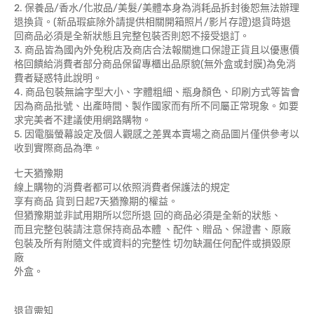
2. 保養品/香水/化妝品/美髮/美體本身為消耗品拆封後恕無法辦理
退換貨。(新品瑕疵除外請提供相關開箱照片/影片存證)退貨時退
回商品必須是全新狀態且完整包裝否則恕不接受退訂。
3. 商品皆為國內外免稅店及商店合法報關進口保證正貨且以優惠價
格回饋給消費者部分商品保留專櫃出品原貌(無外盒或封膜)為免消
費者疑惑特此說明。
4. 商品包裝無論字型大小、字體粗細、瓶身顏色、印刷方式等皆會
因為商品批號、出產時間、製作國家而有所不同屬正常現象。如要
求完美者不建議使用網路購物。
5. 因電腦螢幕設定及個人觀感之差異本賣場之商品圖片僅供參考以
收到實際商品為準。
七天猶豫期
線上購物的消費者都可以依照消費者保護法的規定
享有商品 貨到日起7天猶豫期的權益。
但猶豫期並非試用期所以您所退 回的商品必須是全新的狀態、
而且完整包裝請注意保持商品本體 、配件、贈品、保證書、原廠
包裝及所有附隨文件或資料的完整性 切勿缺漏任何配件或損毀原
廠
外盒。
退貨需知