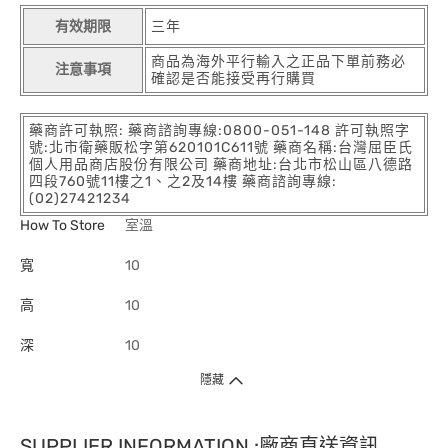
有效期限
三年
商品為海外平行輸入之正品下單前務必
注意事項
確認是否能接受再行購買
藥商許可執照: 藥商諮詢專線:0800-051-148 許可執照字
號:北市衛藥販松字第620101C611號 藥商名稱:台灣屈臣氏
個人用品商店股份有限公司 藥商地址:台北市松山區八德路
四段760號11樓之1、之2及14樓 藥商諮詢專線:
(02)27421234
How To Store
室溫
寬
10
高
10
深
10
隱藏
SUPPLIER INFORMATION :廠商直送資訊