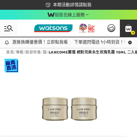
下載app最高回饋$350
本期活動詳情請點我
屈臣氏線上服務
0
激推換購優惠價！立即點我看
激推換購優惠價！立即點我看
下單選閃電送 1小時到貨！領神券
首頁
/
專櫃
/
臉部保養
/
霜
/
LANCOME蘭蔻 絕對完美永生玫瑰乳霜 15ML 二入