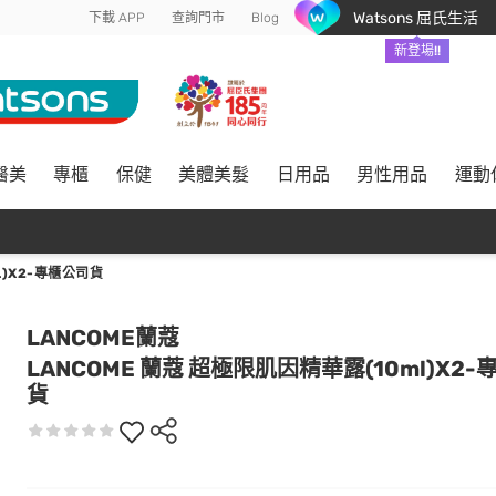
Watsons 屈氏生活
下載 APP
查詢門市
Blog
新登場!!
醫美
專櫃
保健
美體美髮
日用品
男性用品
運動
L)X2-專櫃公司貨
LANCOME蘭蔻
LANCOME 蘭蔻 超極限肌因精華露(10ml)X2
貨