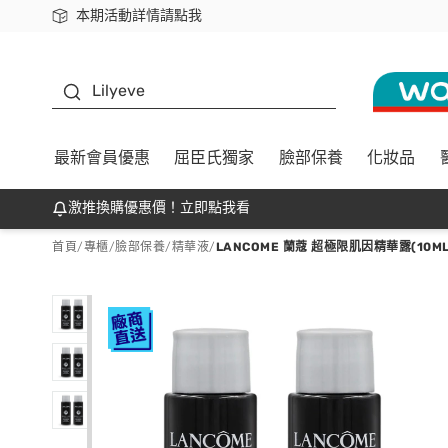
本期活動詳情請點我
下載app最高回饋$350
K beauty
Lilyeve
最新會員優惠
屈臣氏獨家
臉部保養
化妝品
激推換購優惠價！立即點我看
首頁
/
專櫃
/
臉部保養
/
精華液
/
LANCOME 蘭蔻 超極限肌因精華露(10M