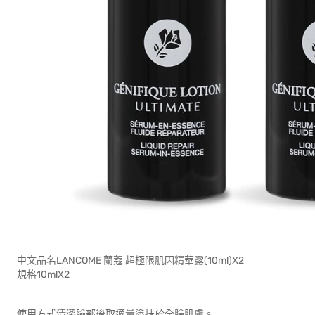
中文品名LANCOME 蘭蔻 超極限肌因精華露(10ml)X2
規格10mlX2
使用方式清潔臉部後取適量塗抹於全臉肌膚。