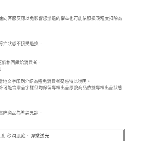
速向客服反應以免影響您辦退的權益也可能依照損毀程度扣除為
等症狀恕不接受退換。
惠價格回饋給消費者。
明。
合當地文字印刷介紹為避免消費者疑惑特此說明。
許可能含贈品字樣但均保留專櫃出品原貌商品依據專櫃出品狀態
實際商品為準請見諒。
毛孔 秒潤肌底、彈嫩透光