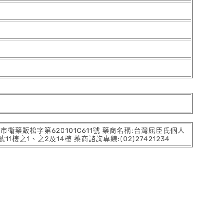
:北市衛藥販松字第620101C611號 藥商名稱:台灣屈臣氏個人
之1、之2及14樓 藥商諮詢專線:(02)27421234