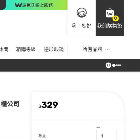
屈臣氏線上服務
0
嗨！您好
我的購物袋
休閒
箱購專區
隱形眼鏡
所有品牌
329
-專櫃公司
$
數量