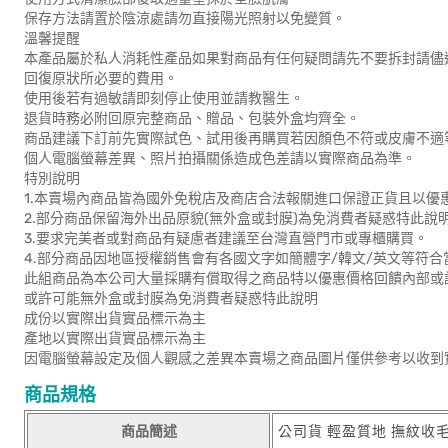
保存方法請置於陰涼處請勿直接陽光照射以免變質。
溫馨提醒
本產品屬於私人消耗性產品如果對商品有任何疑問請先不要拆封請儘
回復原狀所必要的費用。
使用後若有過敏請即刻停止使用並請教醫生。
退貨時務必附回原完整商品、贈品、包裝外盒均齊全。
商品建議下訂前先實際試色、試用後再購買若因顏色不符或皮膚不適
個人電腦螢幕差異、照片拍攝關係造成色差請以實際商品為準。
特別說明
1.本賣場內商品皆為國外免稅店及商店合法報關進口保證正貨且以優
2.部分商品保留海外出品原貌(無外盒或封膜)為免消費者疑惑特此說
3.要求完美者或對商品有疑慮者建議至台灣直營門市或專櫃購買。
4.部分商品因地區授權銷售會有各國文字如簡體字/韓文/英文等符
此組商品為本公司大量採購有償取得之商品特以優惠價格回饋內部或
或許可能無外盒或封膜為免消費者疑惑特此說明
成份以實際出貨實品標示為主
產地以實際出貨實品標示為主
因電腦螢幕設定及個人觀感之差異本賣場之商品圖片僅供參考以收到
商品規格
商品簡述
公司貨 輕盈質地 撫紋收