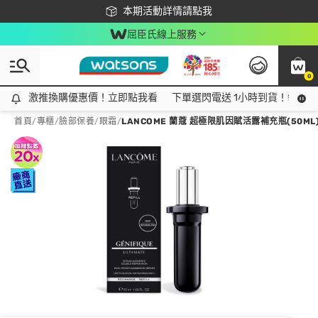
下載app最高回饋$350
本期活動詳情請點我
屈臣氏線上服務
0
激推換購優惠價！立即點我看
激推換購優惠價！立即點我看
下單選閃電送 1小時到貨！領神券
首頁
/
專櫃
/
臉部保養
/
眼霜
/
LANCOME 蘭蔻 超極限肌因賦活露補充瓶(50ML