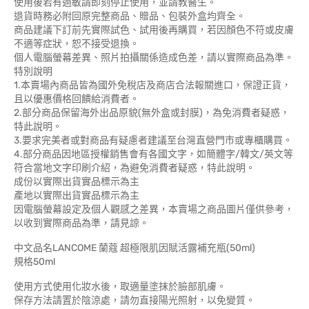
使用後若有過敏請即刻停止使用，並請教醫生。
退貨時務必附回原完整商品、贈品、包裝外盒均齊全。
商品建議下訂前先實際試色、試用後再購買，若因顏色不符或皮膚
不適等症狀，恕不接受退換。
個人電腦螢幕差異、照片拍攝關係造成色差，請以實際商品為準。
特別說明
1.本賣場內商品皆為國外免稅店及商店合法報關進口，保證正貨，
且以優惠價格回饋給消費者。
2.部分商品保留海外出品原貌(無外盒或封膜)，為免消費者疑惑，
特此說明。
3.要求完美者或對商品有疑慮者建議至台灣直營門市或專櫃購買。
4.部分商品因地區授權銷售會有各國文字，如簡體字/韓文/英文等
符合當地文字印刷介紹，為避免消費者疑惑，特此說明。
成份以實際出貨實品標示為主
產地以實際出貨實品標示為主
因電腦螢幕設定及個人觀感之差異，本賣場之商品圖片僅供參考，
以收到實際商品為準，請見諒。
中文品名LANCOME 蘭蔻 超極限肌因賦活露補充瓶(50ml)
規格50ml
使用方式使用化妝水後，取適量塗抹於臉部肌膚。
保存方法請置於陰涼處，請勿直接陽光照射，以免變質。