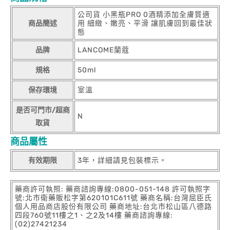
公司貨 小黑瓶PRO 0酒精添加全膚質適
商品簡述
用 細緻、嫩亮、平滑 讓肌膚回到最佳狀
態
品牌
LANCOME蘭蔻
規格
50ml
保存環境
室溫
是否可門市/超商
N
取貨
商品屬性
有效期限
3年，詳細請見包裝標示。
藥商許可執照: 藥商諮詢專線:0800-051-148 許可執照字
號:北市衛藥販松字第620101C611號 藥商名稱:台灣屈臣氏
個人用品商店股份有限公司 藥商地址:台北市松山區八德路
四段760號11樓之1、之2及14樓 藥商諮詢專線:
(02)27421234