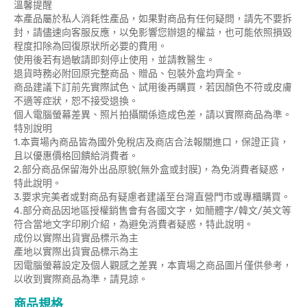
溫馨提醒
本產品屬於私人消耗性產品，如果對商品有任何疑問，請先不要拆
封，請儘速向客服反應，以免影響您辦退的權益，也可能依照損毀
程度扣除為回復原狀所必要的費用。
使用後若有過敏請即刻停止使用，並請教醫生。
退貨時務必附回原完整商品、贈品、包裝外盒均齊全。
商品建議下訂前先實際試色、試用後再購買，若因顏色不符或皮膚
不適等症狀，恕不接受退換。
個人電腦螢幕差異、照片拍攝關係造成色差，請以實際商品為準。
特別說明
1.本賣場內商品皆為國外免稅店及商店合法報關進口，保證正貨，
且以優惠價格回饋給消費者。
2.部分商品保留海外出品原貌(無外盒或封膜)，為免消費者疑惑，
特此說明。
3.要求完美者或對商品有疑慮者建議至台灣直營門市或專櫃購買。
4.部分商品因地區授權銷售會有各國文字，如簡體字/韓文/英文等
符合當地文字印刷介紹，為避免消費者疑惑，特此說明。
成份以實際出貨實品標示為主
產地以實際出貨實品標示為主
因電腦螢幕設定及個人觀感之差異，本賣場之商品圖片僅供參考，
以收到實際商品為準，請見諒。
商品規格