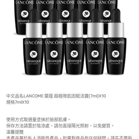
中文品名LANCOME 蘭蔻 超極限肌因賦活露(7ml)X10
規格7mlX10
使用方式取適量塗抹於臉部肌膚。
保存方法請置於陰涼處，請勿直接陽光照射，以免變質。
溫馨提醒
本產品屬於私人消耗性產品，如果對商品有任何疑問，請先不要拆