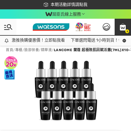
下載app最高回饋$350
本期活動詳情請點我
屈臣氏線上服務
0
激推換購優惠價！立即點我看
激推換購優惠價！立即點我看
下單選閃電送 1小時到貨！領神券
首頁
/
專櫃
/
臉部保養
/
精華液
/
LANCOME 蘭蔻 超極限肌因賦活露(7ML)X1