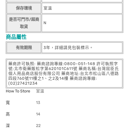
保存環境
室溫
是否可門市/超商
N
取貨
商品屬性
有效期限
3年，詳細請見包裝標示。
藥商許可執照: 藥商諮詢專線:0800-051-148 許可執照字
號:北市衛藥販松字第620101C611號 藥商名稱:台灣屈臣氏
個人用品商店股份有限公司 藥商地址:台北市松山區八德路
四段760號11樓之1、之2及14樓 藥商諮詢專線:
(02)27421234
How To Store
室溫
寬
13
高
14
深
22