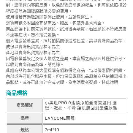
封，請儘速向客服反應，以免影響您辦退的權益，也可能依照損毀
程度扣除為回復原狀所必要的費用。
使用後若有過敏請即刻停止使用，並請教醫生。
退貨時務必附回原完整商品、贈品、包裝外盒均齊全。
商品建議下訂前先實際試色、試用後再購買，若因顏色不符或皮膚
不適等症狀，恕不接受退換。
個人電腦螢幕差異、照片拍攝關係造成色差，請以實際商品為準。
成份以實際出貨實品標示為主
產地以實際出貨實品標示為主
因電腦螢幕設定及個人觀感之差異，本賣場之商品圖片僅供參考，
以收到實際商品為準，請見諒。
此組商品為本公司大量採購有償取得之商品，特以優惠價格回饋，
內部或許可能含贈品字樣，但均保留專櫃出品原貌商品依據專櫃出
品狀態，或許可能無外盒或封膜，為免消費者疑惑，特此說明
商品規格
小黑瓶PRO 0酒精添加全膚質適用 細
商品簡述
緻、嫩亮、平滑 讓肌膚回到最佳狀態
品牌
LANCOME蘭蔻
規格
7ml*10