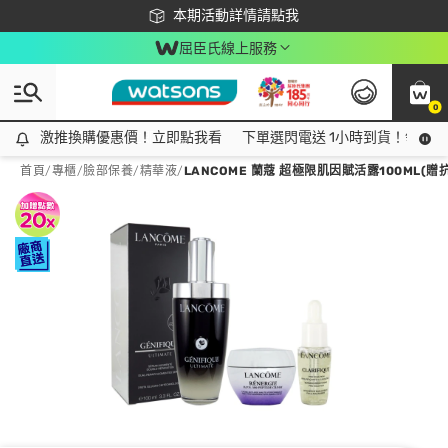
下載app最高回饋$350
本期活動詳情請點我
屈臣氏線上服務
0
激推換購優惠價！立即點我看
激推換購優惠價！立即點我看
下單選閃電送 1小時到貨！領神券
首頁
/
專櫃
/
臉部保養
/
精華液
/
LANCOME 蘭蔻 超極限肌因賦活露100ML(贈