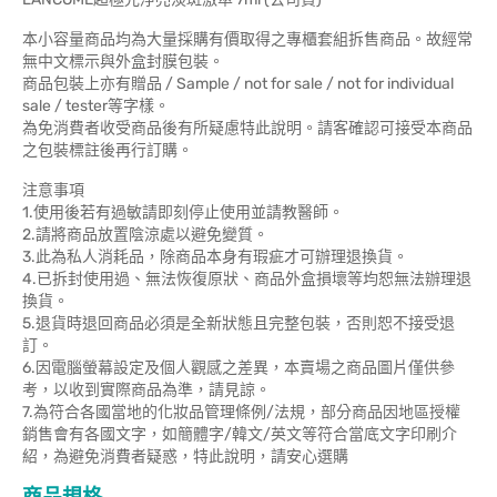
本小容量商品均為大量採購有價取得之專櫃套組拆售商品。故經常
無中文標示與外盒封膜包裝。
商品包裝上亦有贈品 / Sample / not for sale / not for individual
sale / tester等字樣。
為免消費者收受商品後有所疑慮特此說明。請客確認可接受本商品
之包裝標註後再行訂購。
注意事項
1.使用後若有過敏請即刻停止使用並請教醫師。
2.請將商品放置陰涼處以避免變質。
3.此為私人消耗品，除商品本身有瑕疵才可辦理退換貨。
4.已拆封使用過、無法恢復原狀、商品外盒損壞等均恕無法辦理退
換貨。
5.退貨時退回商品必須是全新狀態且完整包裝，否則恕不接受退
訂。
6.因電腦螢幕設定及個人觀感之差異，本賣場之商品圖片僅供參
考，以收到實際商品為準，請見諒。
7.為符合各國當地的化妝品管理條例/法規，部分商品因地區授權
銷售會有各國文字，如簡體字/韓文/英文等符合當底文字印刷介
紹，為避免消費者疑惑，特此說明，請安心選購