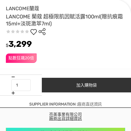
LANCOME蘭蔻
LANCOME 蘭蔻 超極限肌因賦活露100ml(贈抗痕霜
15ml+淡斑激萃7ml)
3,299
$
點數狂飆20倍
加入購物袋
SUPPLIER INFORMATION :廠商直送資訊
亮美事業有限公司
廠商出貨詳細資訊