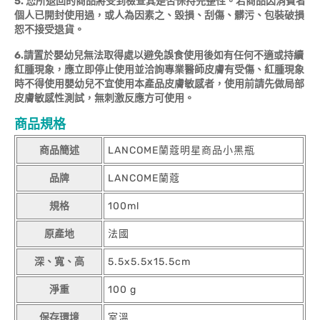
5. 您所退回的商品將受到檢查其是否保持完整性。若商品因消費者
個人已開封使用過，或人為因素之、毀損、刮傷、髒污、包裝破損
恕不接受退貨。
6.請置於嬰幼兒無法取得處以避免誤食使用後如有任何不適或持續
紅腫現象，應立即停止使用並洽詢專業醫師皮膚有受傷、紅腫現象
時不得使用嬰幼兒不宜使用本產品皮膚敏感者，使用前請先做局部
皮膚敏感性測試，無刺激反應方可使用。
商品規格
商品簡述
LANCOME蘭蔻明星商品小黑瓶
品牌
LANCOME蘭蔻
規格
100ml
原產地
法國
深、寬、高
5.5x5.5x15.5cm
淨重
100 g
保存環境
室溫