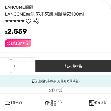
LANCOME蘭蔻
LANCOME蘭蔻 超未來肌因賦活露100ml
2,559
$
點數狂飆20倍
加入購物袋
查看門市庫存 (可能有時間誤差)
配送方式
屈臣氏門市
宅配到府
超商取貨
取貨