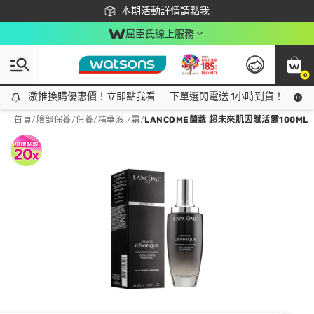
下載app最高回饋$350
本期活動詳情請點我
屈臣氏線上服務
0
激推換購優惠價！立即點我看
激推換購優惠價！立即點我看
下單選閃電送 1小時到貨！領神券
首頁
/
臉部保養
/
保養
/
精華液 /霜
/
LANCOME蘭蔻 超未來肌因賦活露100ML