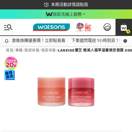
下載app最高回饋$350
本期活動詳情請點我
屈臣氏線上服務
0
激推換購優惠價！立即點我看
激推換購優惠價！立即點我看
下單選閃電送 1小時到貨！領神券
首頁
/
專櫃
/
臉部保養
/
唇部保養
/
LANEIGE蘭芝 睡美人極萃滋養晚安唇膜 20G