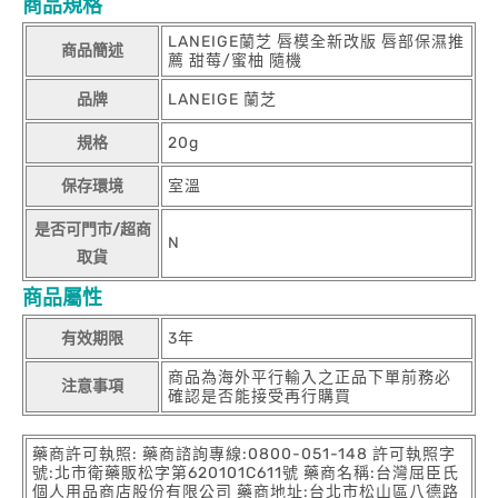
商品規格
LANEIGE蘭芝 唇模全新改版 唇部保濕推
商品簡述
薦 甜莓/蜜柚 隨機
品牌
LANEIGE 蘭芝
規格
20g
保存環境
室溫
是否可門市/超商
N
取貨
商品屬性
有效期限
3年
商品為海外平行輸入之正品下單前務必
注意事項
確認是否能接受再行購買
藥商許可執照: 藥商諮詢專線:0800-051-148 許可執照字
號:北市衛藥販松字第620101C611號 藥商名稱:台灣屈臣氏
個人用品商店股份有限公司 藥商地址:台北市松山區八德路