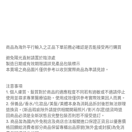
商品為海外平行輸入之正品下單前務必確認是否能接受再行購買
避免陽光直射請置於陰涼處
製造日期或有效期限請詳見產品包裝標示
本賣場之商品圖片僅供參考以收到實際商品為準請見諒。
注意事項
1. 個人膚質、髮質對於商品的適應程度不同若有過敏或不適請停止
使用並尋求專業醫療協助。使用成效僅供參考實際效果因人而異。
2. 保養品/香水/化妝品/美髮/美體本身為消耗品拆封後恕無法辦理
退換貨。(新品瑕疵除外請提供相關開箱照片/影片存證)退貨時退
回商品必須是全新狀態且完整包裝否則恕不接受退訂。
3. 商品皆為國內外免稅店及商店合法報關進口保證正貨且以優惠價
格回饋給消費者部分商品保留專櫃出品原貌(無外盒或封膜)為免消