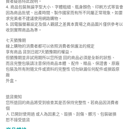
費者疑惑特此說明。
4. 商品包裝無論字型大小、字體粗細、瓶身顏色、印刷方式等皆會
因為商品批號、出產時間、製作國家而有所不同屬正常現象。如要
求完美者不建議使用網路購物。
5. 因電腦螢幕設定及個人觀感之差異本賣場之商品圖片僅供參考以
收到實際商品為準。
七天猶豫期
線上購物的消費者都可以依照消費者保護法的規定
享有商品 貨到日起7天猶豫期的權益。
但猶豫期並非試用期所以您所退 回的商品必須是全新的狀態、
而且完整包裝請注意保持商品本體 、配件、贈品、保證書、原廠
包裝及所有附隨文件或資料的完整性 切勿缺漏任何配件或損毀原
廠
外盒。
退貨需知
您所退回的商品將受到檢查其是否保持完整性。若商品因消費者
個
人 已開封使用過 或人為因素之、毀損、刮傷、髒污、包裝破損
恕不接受退貨