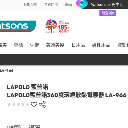
Watsons 屈氏生活
下載 APP
查詢門市
Blog
新登場!!
醫美
專櫃
保健
美體美髮
日用品
男性用品
運動
A-966
LAPOLO 藍普諾
LAPOLO藍普諾360度環繞散熱電暖器 LA-966
商品貨號
218722