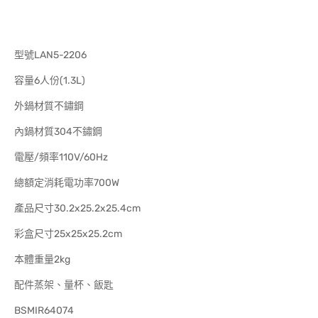
型號LAN5-2206
容量6人份(1.3L)
外鍋材質不鏽鋼
內鍋材質304不鏽鋼
電壓/頻率110V/60Hz
總額定消耗電功率700W
產品尺寸30.2x25.2x25.4cm
彩盒尺寸25x25x25.2cm
本體重量2kg
配件蒸架、量杯、飯匙
BSMIR64074