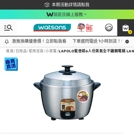
下載app最高回饋$350
本期活動詳情請點我
屈臣氏線上服務
0
激推換購優惠價！立即點我看
激推換購優惠價！立即點我看
下單選閃電送 1小時到貨！領神券
首頁
/
日用品
/
家用百貨
/
小家電
/
LAPOLO藍普諾6人份蒸氣全不鏽鋼電鍋 LAN5