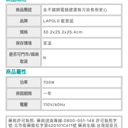
商品簡述
全不鏽鋼電鍋健康無污染食用安心
品牌
LAPOLO 藍普諾
規格
30.2x25.2x25.4cm
保存環境
室溫
是否可門市/超商
N
取貨
商品屬性
功率
700W
保固期限
一年
電壓
110V/60Hz
藥商許可執照: 藥商諮詢專線:0800-051-148 許可執照字
號:北市衛藥販松字第620101C611號 藥商名稱:台灣屈臣氏