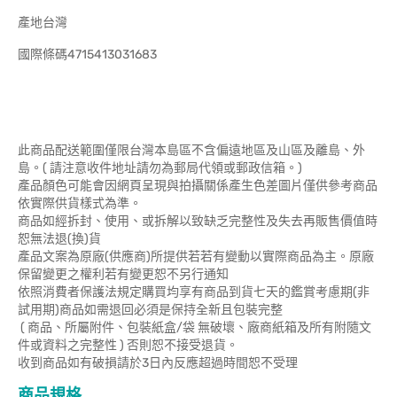
產地台灣
國際條碼4715413031683
此商品配送範圍僅限台灣本島區不含偏遠地區及山區及離島、外
島。( 請注意收件地址請勿為郵局代領或郵政信箱。)
產品顏色可能會因網頁呈現與拍攝關係產生色差圖片僅供參考商品
依實際供貨樣式為準。
商品如經拆封、使用、或拆解以致缺乏完整性及失去再販售價值時
恕無法退(換)貨
產品文案為原廠(供應商)所提供若若有變動以實際商品為主。原廠
保留變更之權利若有變更恕不另行通知
依照消費者保護法規定購買均享有商品到貨七天的鑑賞考慮期(非
試用期)商品如需退回必須是保持全新且包裝完整
( 商品、所屬附件、包裝紙盒/袋 無破壞、廠商紙箱及所有附隨文
件或資料之完整性 ) 否則恕不接受退貨。
收到商品如有破損請於3日內反應超過時間恕不受理
商品規格