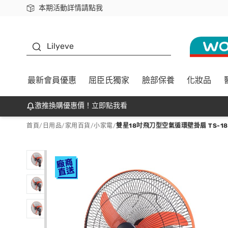
本期活動詳情請點我
下載app最高回饋$350
K beauty
Lilyeve
最新會員優惠
屈臣氏獨家
臉部保養
化妝品
激推換購優惠價！立即點我看
首頁
/
日用品
/
家用百貨
/
小家電
/
雙星18吋飛刀型空氣循環壁掛扇 TS-18