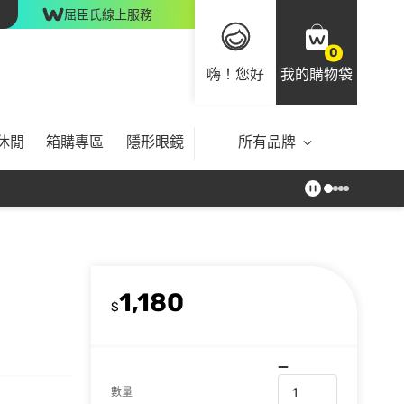
屈臣氏線上服務
0
嗨！您好
我的購物袋
休閒
箱購專區
隱形眼鏡
所有品牌
1,180
$
數量