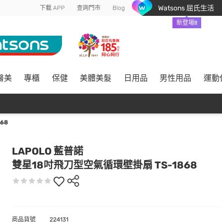
Watsons 屈氏生活
下載 APP
查詢門市
Blog
新登場!!
醫美
專櫃
保健
美體美髮
日用品
男性用品
運動
68
LAPOLO 藍普諾
雙星18吋飛刀型空氣循環壁掛扇 TS-1868
商品貨號
224131