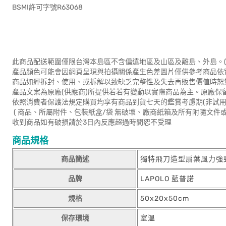
BSMI許可字號R63068
此商品配送範圍僅限台灣本島區不含偏遠地區及山區及離島、外島。(
產品顏色可能會因網頁呈現與拍攝關係產生色差圖片僅供參考商品依
商品如經拆封、使用、或拆解以致缺乏完整性及失去再販售價值時恕無
產品文案為原廠(供應商)所提供若若有變動以實際商品為主。原廠保
依照消費者保護法規定購買均享有商品到貨七天的鑑賞考慮期(非試用
( 商品、所屬附件、包裝紙盒/袋 無破壞、廠商紙箱及所有附隨文件或
收到商品如有破損請於3日內反應超過時間恕不受理
商品規格
商品簡述
獨特飛刀造型扇葉風力強
品牌
LAPOLO 藍普諾
規格
50x20x50cm
保存環境
室溫