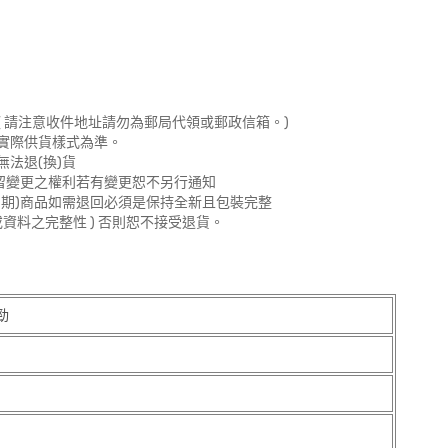
 請注意收件地址請勿為郵局代領或郵政信箱。)
實際供貨樣式為準。
法退(換)貨
留變更之權利若有變更恕不另行通知
期)商品如需退回必須是保持全新且包裝完整
資料之完整性 ) 否則恕不接受退貨。
勁