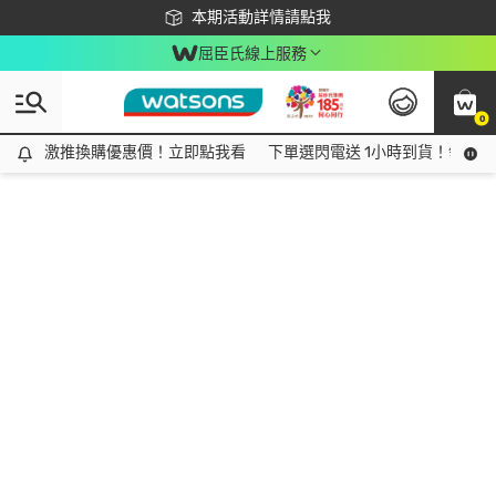
下載app最高回饋$350
本期活動詳情請點我
屈臣氏線上服務
0
激推換購優惠價！立即點我看
激推換購優惠價！立即點我看
下單選閃電送 1小時到貨！領神券