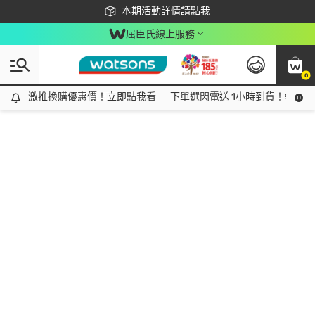
下載app最高回饋$350
本期活動詳情請點我
屈臣氏線上服務
0
激推換購優惠價！立即點我看
激推換購優惠價！立即點我看
下單選閃電送 1小時到貨！領神券