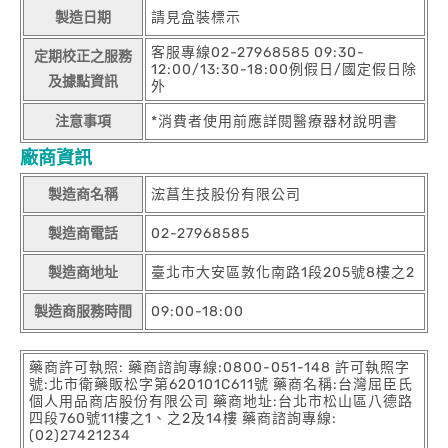
製造日期
請見盒裝標示
客服專線02-27968585 09:30-
定期校正之服務
12:00/13:30-18:00例假日/國定假日除
及據點資訊
外
注意事項
*消費者使用前應詳閱醫療器材說明書
廠商資訊
製造商名稱
浤菖生技股份有限公司
製造商電話
02-27968585
製造商地址
臺北市大安區敦化南路1段205號8樓之2
製造商服務時間
09:00-18:00
藥商許可執照: 藥商諮詢專線:0800-051-148 許可執照字
號:北市衛藥販松字第620101C611號 藥商名稱:台灣屈臣氏
個人用品商店股份有限公司 藥商地址:台北市松山區八德路
四段760號11樓之1、之2及14樓 藥商諮詢專線:
(02)27421234