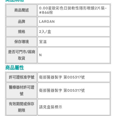
0.00星歐彩色日拋軟性隱形眼鏡2片裝-
商品簡述
#866棕
品牌
LARGAN
規格
2入/盒
保存環境
室溫
是否可門市/超商
N
取貨
商品屬性
許可證核准字號
衛部醫器製字 第005317號
醫療器材許可證
衛部醫器製字 第005317號
號
有效期間或保存
請見盒裝標示
期限