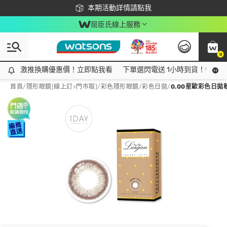
下載app最高回饋$350
本期活動詳情請點我
屈臣氏線上服務
0
激推換購優惠價！立即點我看
激推換購優惠價！立即點我看
下單選閃電送 1小時到貨！領神券
首頁
/
隱形眼鏡[線上訂>門市取]
/
彩色隱形眼鏡
/
彩色日拋
/
0.00星歐彩色日拋