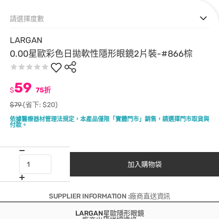
請選擇度數
LARGAN
0.00星歐彩色日拋軟性隱形眼鏡2片裝-#866棕
59
$
75折
$79
(省下: $20)
依據醫療器材管理法規定，本產品僅限「實體門市」銷售，請選擇門市取貨與
付款。
加入購物袋
SUPPLIER INFORMATION :廠商直送資訊
LARGAN星歐隱形眼鏡