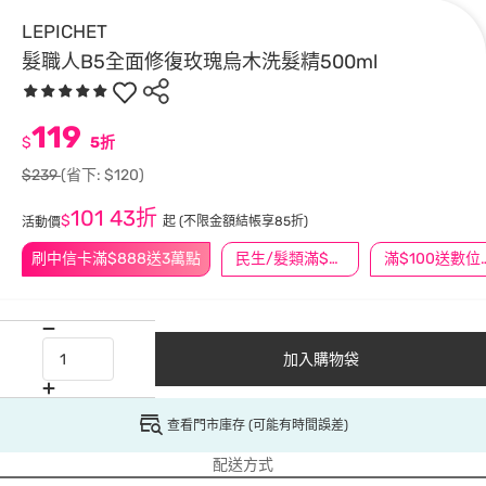
LEPICHET
髮職人B5全面修復玫瑰烏木洗髮精500ml
119
$
5折
$239
(省下: $120)
101
43折
$
起
(不限金額結帳享85折)
活動價
刷中信卡滿$888送3萬點
民生/髮類滿$388送舒潔冰巾
滿$100
加入購物袋
查看門市庫存 (可能有時間誤差)
配送方式