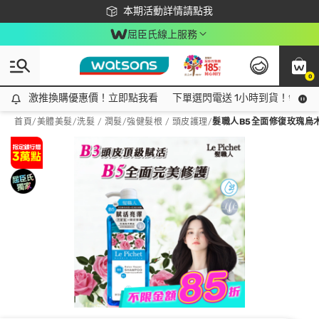
下載app最高回饋$350
本期活動詳情請點我
屈臣氏線上服務
0
激推換購優惠價！立即點我看
激推換購優惠價！立即點我看
下單選閃電送 1小時到貨！領神券
首頁
/
美體美髮
/
洗髮 / 潤髮
/
強健髮根 / 頭皮護理
/
髮職人B5全面修復玫瑰烏木