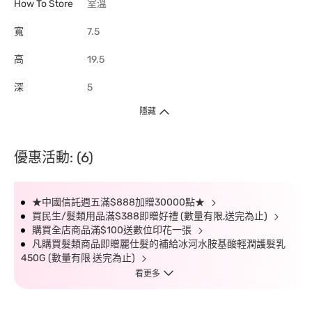
How To Store
室溫
寬
7.5
高
19.5
深
5
隱藏
優惠活動: (6)
★中國信託週五滿$888加贈30000點★
買民生/髮類用品滿$388即贈好禮 (數量有限,送完為止)
購買全店商品滿$100送數位印花一張
凡購買髮類商品即贈麗仕髮的補給冰河水胺基酸輕潤護髮乳
450G (數量有限 送完為止)
看更多