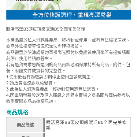
賦活亮澤B3頭皮頂級賦活B5全面完美修護
本產品屬於私人消耗性產品一經拆封或使用、或有無法恢復原狀、
商品外盒損壞等情況恕無法辦理退換貨。
商品需置於陰涼處請勿直接陽光照射以免變質使用後若有過敏請即
刻停止使用並請教醫生。
若有退貨需求您所退回的商品內容必須保維持所有商品、附件、包
裝、附隨文件或資料的完整性。
1.使用後若有過敏請即刻停止使用並請教醫生。
2.請放置陰涼處以免變質。
3.此為私人消耗性產品一經拆封使用恕無法退貨。
4.因電腦螢幕設定及個人觀感之差異本賣場之商品圖片僅供參考以
收到實際商品為準請見諒。
商品規格
賦活亮澤B3頭皮頂級賦活B5全面完美修
商品簡述
護