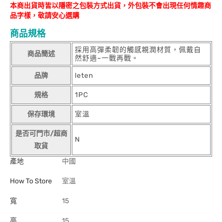
本商出貨時皆以隱密之包裝方式出貨，外包裝不會出現任何情趣商
品字樣，敬請安心選購
商品規格
採用高彈柔韌的觸感親潤材質，佩戴自
商品簡述
然舒適~一戰再戰。
品牌
leten
規格
1PC
保存環境
室溫
是否可門市/超商
N
取貨
產地
中國
How To Store
室溫
寬
15
高
15