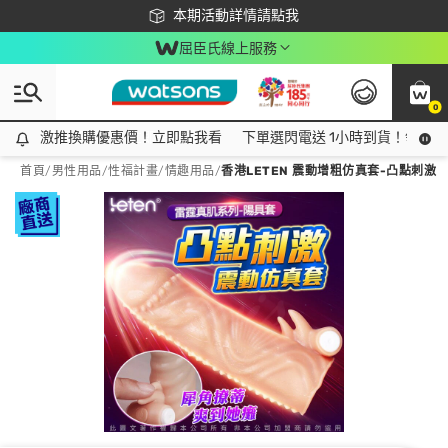
下載app最高回饋$350
本期活動詳情請點我
屈臣氏線上服務
0
激推換購優惠價！立即點我看
激推換購優惠價！立即點我看
下單選閃電送 1小時到貨！領神券
首頁
/
男性用品
/
性福計畫
/
情趣用品
/
香港LETEN 震動增粗仿真套-凸點刺激