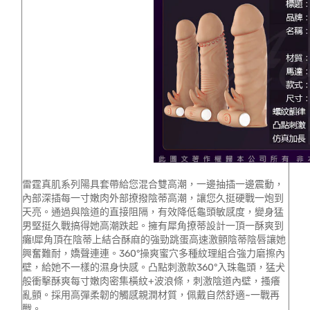
雷霆真肌系列陽具套帶給您混合雙高潮，一邊抽插一邊震動，
內部深插每一寸嫩肉外部撩撥陰蒂高潮，讓您久挺硬戰一炮到
天亮。通過與陰道的直接阻隔，有效降低龜頭敏感度，變身猛
男堅挺久戰搞得她高潮跌起。擁有犀角撩蒂設計一頂一酥爽到
癱!犀角頂在陰蒂上結合酥麻的強勁跳蛋高速激顫陰蒂陰唇讓她
興奮難耐，嬌聲連連。360°操爽蜜穴多種紋理組合強力磨擦內
壁，給她不一樣的濕身快感。凸點刺激款360°入珠龜頭，猛犬
般衝擊酥爽每寸嫩肉密集橫紋+波浪條，刺激陰道內壁，搔癢
亂顫。採用高彈柔韌的觸感親潤材質，佩戴自然舒適~一戰再
戰。