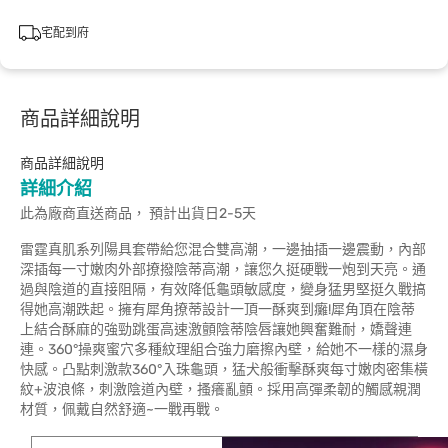
宅配到府
商品詳細說明
商品詳細說明
詳細介紹
此為廠商直送商品， 預計出貨日2-5天
雷霆真肌系列陽具套帶給您混合雙高潮，一邊抽插一邊震動，內部
深插每一寸嫩肉外部撩撥陰蒂高潮，讓您久挺硬戰一炮到天亮。通
過與陰道的直接阻隔，有效降低龜頭敏感度，變身猛男堅挺久戰搞
得她高潮跌起。擁有犀角撩蒂設計一頂一酥爽到癱!犀角頂在陰蒂
上結合酥麻的強勁跳蛋高速激顫陰蒂陰唇讓她興奮難耐，嬌聲連
連。360°操爽蜜穴多種紋理組合強力磨擦內壁，給她不一樣的濕身
快感。凸點刺激款360°入珠龜頭，猛犬般衝擊酥爽每寸嫩肉密集橫
紋+波浪條，刺激陰道內壁，搔癢亂顫。採用高彈柔韌的觸感親潤
材質，佩戴自然舒適~一戰再戰。