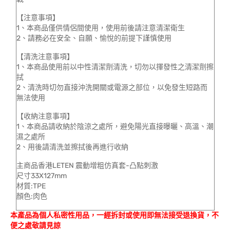
【注意事項】
1、本商品僅供情侶間使用，使用前後請注意清潔衛生
2、請務必在安全、自願、愉悅的前提下謹慎使用
【清洗注意事項】
1、本商品使用前以中性清潔劑清洗，切勿以揮發性之清潔劑擦
拭
2、清洗時切勿直接沖洗開關或電源之部位，以免發生短路而
無法使用
【收納注意事項】
1、本商品請收納於陰涼之處所，避免陽光直接曝曬、高溫、潮
濕之處所
2、用後請清洗並擦拭後再進行收納
主商品香港LETEN 震動增粗仿真套-凸點刺激
尺寸33X127mm
材質:TPE
顏色:肉色
本產品為個人私密性用品，一經拆封或使用即無法接受退換貨，不
便之處敬請見諒