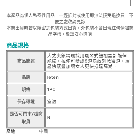
本產品為個人私密性用品，一經拆封或使用即無法接受退換貨，不
便之處敬請見諒
本商出貨時皆以隱密之包裝方式出貨，外包裝不會出現任何情趣商
品字樣，敬請安心選購
商品規格
大丈夫鎖精環採用風琴式皺褶設計能伸
商品簡述
能縮，拉伸可變成8道浪紋刺激蜜道，層
層快感疊加讓女人更快抵達高潮，
品牌
leten
規格
1PC
保存環境
室溫
是否可門市/超商
N
取貨
產地
中國