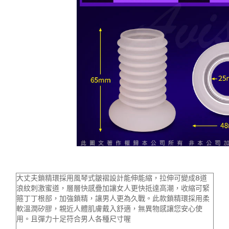
大丈夫鎖精環採用風琴式皺褶設計能伸能縮，拉伸可變成8道
浪紋刺激蜜道，層層快感疊加讓女人更快抵達高潮，收縮可緊
箍丁丁根部，加強鎖精，讓男人更為久戰。此款鎖精環採用柔
軟溫潤矽膠，親近人體肌膚戴入舒適，無異物感讓您安心使
用。且彈力十足符合男人各種尺寸喔