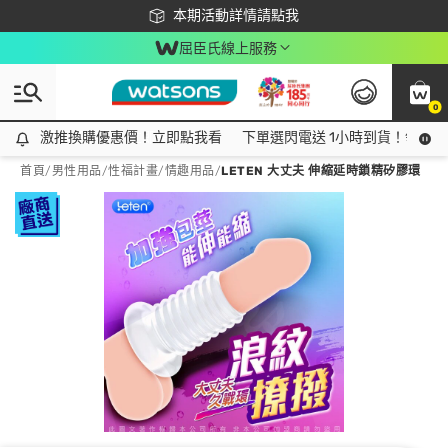
下載app最高回饋$350
本期活動詳情請點我
屈臣氏線上服務
0
激推換購優惠價！立即點我看
激推換購優惠價！立即點我看
下單選閃電送 1小時到貨！領神券
首頁
/
男性用品
/
性福計畫
/
情趣用品
/
LETEN 大丈夫 伸縮延時鎖精矽膠環