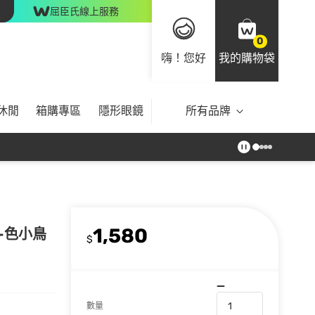
屈臣氏線上服務
0
嗨！您好
我的購物袋
休閒
箱購專區
隱形眼鏡
所有品牌
1,580
-色小鳥
$
數量