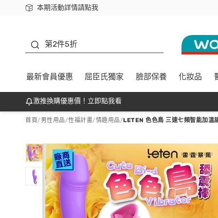
本期活動詳情請點我
下載app最高回饋$350
善存
第2件5折
最新會員優惠
屈臣氏獨家
臉部保養
化妝品
激推換購優惠價！立即點我看
首頁
/
男性用品
/
性福計畫
/
情趣用品
/
LETEN 色色鳥 三速七頻智能加