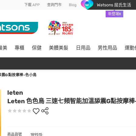
Watsons 屈氏生活
下載 APP
查詢門市
Blog
新登場!!
醫美
專櫃
保健
美體美髮
日用品
男性用品
運動
溫舔震G點按摩棒-色小鳥
leten
Leten 色色鳥 三速七頻智能加溫舔震G點按摩棒
商品貨號
189515