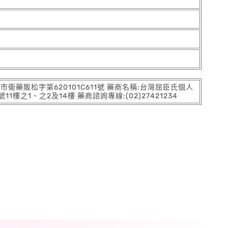
:北市衛藥販松字第620101C611號 藥商名稱:台灣屈臣氏個人
之1、之2及14樓 藥商諮詢專線:(02)27421234