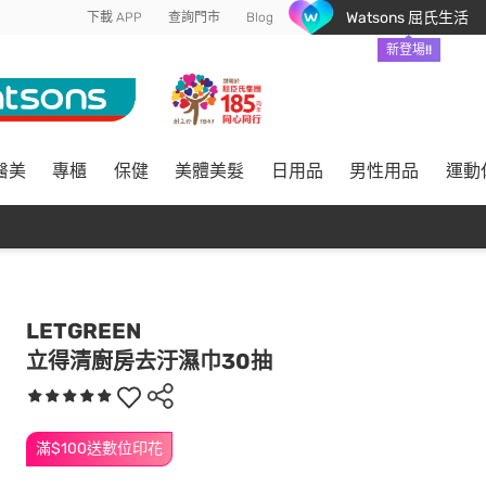
Watsons 屈氏生活
下載 APP
查詢門市
Blog
新登場!!
醫美
專櫃
保健
美體美髮
日用品
男性用品
運動
LETGREEN
立得清廚房去汙濕巾30抽
滿$100送數位印花