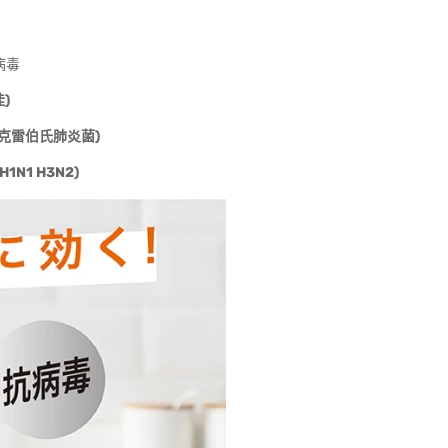
病毒
)
 克雷伯氏肺炎菌)
N1 H3N2)