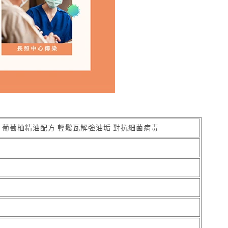
9% 葡萄柚精油配方 輕鬆瓦解強油垢 對抗細菌病毒