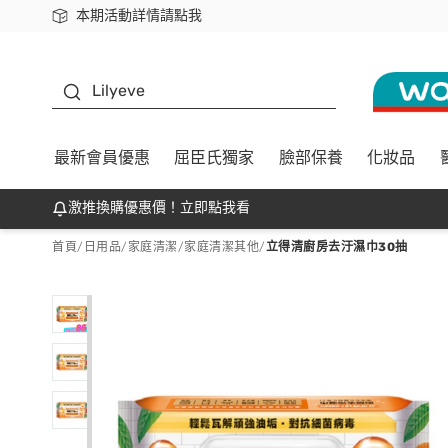
本期活動詳情請點我
下載app最高回饋$350
K beauty
Lilyeve
最新會員優惠
屈臣氏獨家
臉部保養
化妝品
激推換購優惠價！立即點我看
首頁
/
日用品
/
家庭清潔
/
家庭清潔其他
/
立得清廚房去汙濕巾30抽