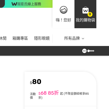
屈臣氏線上服務
0
嗨！您好
我的購物袋
休閒
箱購專區
隱形眼鏡
所有品牌
80
$
68
85折
$
起
(不限金額結帳享85
活動
價
折)