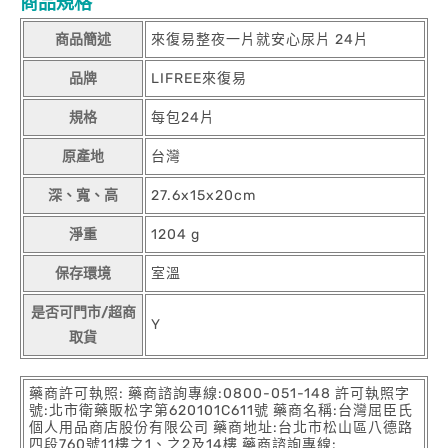
商品規格
商品簡述
來復易整夜一片就安心尿片 24片
品牌
LIFREE來復易
規格
每包24片
原產地
台灣
深、寬、高
27.6x15x20cm
淨重
1204 g
保存環境
室溫
是否可門市/超商
Y
取貨
藥商許可執照: 藥商諮詢專線:0800-051-148 許可執照字
號:北市衛藥販松字第620101C611號 藥商名稱:台灣屈臣氏
個人用品商店股份有限公司 藥商地址:台北市松山區八德路
四段760號11樓之1、之2及14樓 藥商諮詢專線: