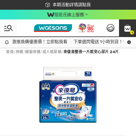
下載app最高回饋$350
本期活動詳情請點我
屈臣氏線上服務
0
激推換購優惠價！立即點我看
激推換購優惠價！立即點我看
下單選閃電送 1小時到貨！領神券
首頁
/
保健
/
銀髮保健
/
成人紙尿褲
/
來復易整夜一片就安心尿片 24片