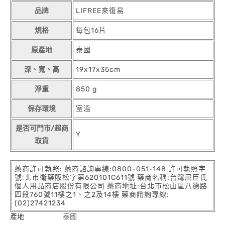
品牌
LIFREE來復易
規格
每包16片
原產地
泰國
深、寬、高
19x17x35cm
淨重
850 g
保存環境
室溫
是否可門市/超商
Y
取貨
藥商許可執照: 藥商諮詢專線:0800-051-148 許可執照字
號:北市衛藥販松字第620101C611號 藥商名稱:台灣屈臣氏
個人用品商店股份有限公司 藥商地址:台北市松山區八德路
四段760號11樓之1、之2及14樓 藥商諮詢專線:
(02)27421234
產地
泰國