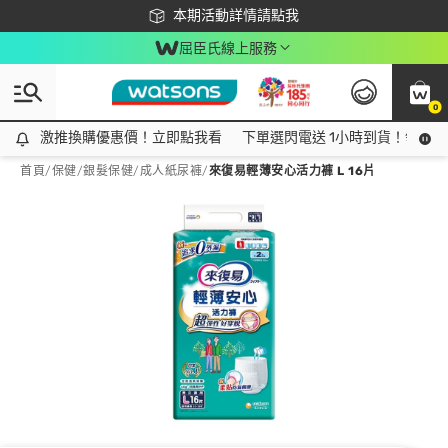
下載app最高回饋$350
本期活動詳情請點我
屈臣氏線上服務
0
激推換購優惠價！立即點我看
激推換購優惠價！立即點我看
下單選閃電送 1小時到貨！領神券
首頁
/
保健
/
銀髮保健
/
成人紙尿褲
/
來復易輕薄安心活力褲 L 16片