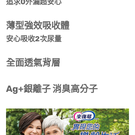
追求0外漏超安心
薄型強效吸收體
安心吸收2次尿量
全面透氣背層
Ag+銀離子 消臭高分子