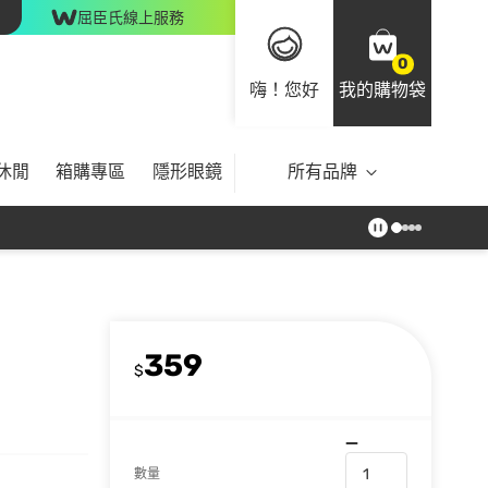
屈臣氏線上服務
0
嗨！您好
我的購物袋
休閒
箱購專區
隱形眼鏡
所有品牌
359
$
數量