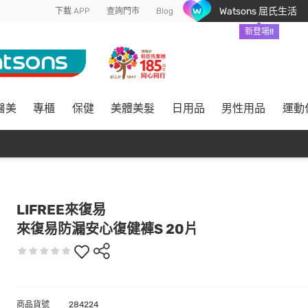
Watsons 屈氏生活
下載 APP
查詢門市
Blog
新登場!!
醫美
專櫃
保健
美體美髮
日用品
男性用品
運動
LIFREE來復易
來復易防漏安心復健褲S 20片
商品貨號
284224