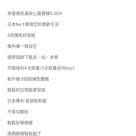
來復易防漏安心復健褲S 20片
日本No.1 實現您的樂齡生活
2倍彈性好穿脫
像內褲一樣自在
適用協助下能走、站、坐者
可吸收約4次尿量 (1次尿量為150cc)
新升級 2倍超彈性腰圍
輕鬆好拉穿脫更容易
日本專利 易穿脫剪裁
不易勾腳趾
輕鬆好撕側邊
兩側撕開輕鬆脫下