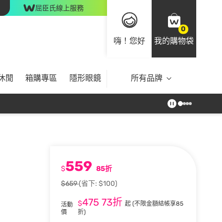
屈臣氏線上服務
0
嗨！您好
我的購物袋
休閒
箱購專區
隱形眼鏡
所有品牌
559
$
85折
$659
(省下: $100)
475
73折
$
起
(不限金額結帳享85
活動
價
折)