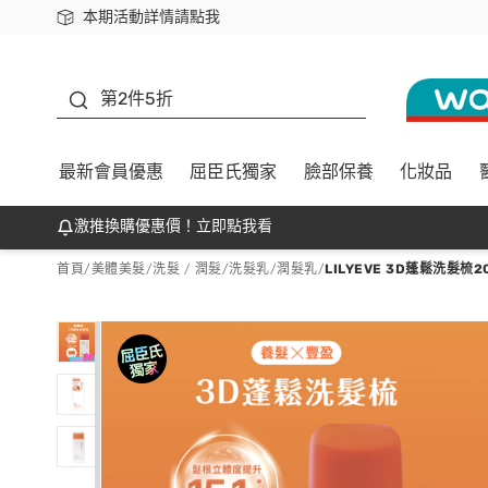
本期活動詳情請點我
下載app最高回饋$350
善存
第2件5折
最新會員優惠
屈臣氏獨家
臉部保養
化妝品
激推換購優惠價！立即點我看
首頁
/
美體美髮
/
洗髮 / 潤髮
/
洗髮乳/潤髮乳
/
LILYEVE 3D蓬鬆洗髮梳2