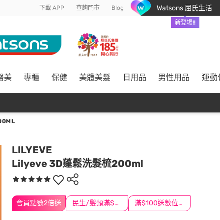
Watsons 屈氏生活
下載 APP
查詢門市
Blog
新登場!!
醫美
專櫃
保健
美體美髮
日用品
男性用品
運動
00ML
LILYEVE
Lilyeve 3D蓬鬆洗髮梳200ml
會員點數2倍送
民生/髮類滿$388送舒潔冰巾
滿$100送數位印花