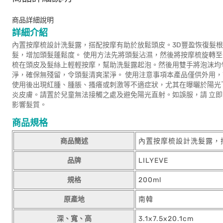
商品詳細說明
詳細介紹
內置按摩梳設計洗髮露，搭配按摩有助於放鬆頭皮。3D豐盈恢復髮根
髮，增加頭髮蓬鬆度。 使用方法先將頭髮沾濕，然後將按摩梳旋轉至O
梳在頭皮及髮絲上輕輕按摩，幫助洗髮露起泡。然後用雙手將泡沫均
淨，確保無殘留，令頭髮清爽潔淨。 使用注意事項本產品僅供外用
使用後出現紅腫、腫脹、搔癢或刺激等不適症狀，尤其在曝曬於陽光
炎皮膚。請置於兒童無法接觸之處及避免陽光直射。如誤服，請 立
影響髮質。
商品規格
商品簡述
內置按摩梳設計洗髮露，
品牌
LILYEVE
規格
200ml
原產地
南韓
深、寬、高
3.1x7.5x20.1cm