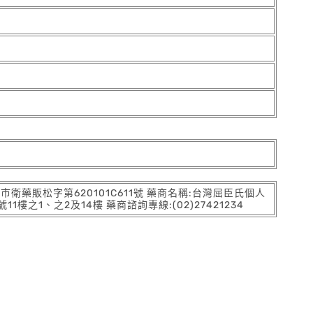
:北市衛藥販松字第620101C611號 藥商名稱:台灣屈臣氏個人
之1、之2及14樓 藥商諮詢專線:(02)27421234