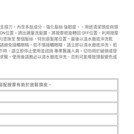
支撐力。內含多肽成分，強化髮絲 強韌度。。用途清潔頭皮與頭
N位置，擠出適量洗髮露。將按摩梳旋轉回 OFF位置，利用按摩
勻塗抹至 整個髮絲，特別是髮尾位置。最後以溫水徹底沖洗乾
，請避免接觸眼睛。如不慎接觸眼睛，請立即以清水徹底沖洗。若
下時，請立即停止使用並諮詢 專業醫護人員。切勿用於破損或發
即求醫。使用後請務必以清水徹底沖洗，否則可能導致頭髮變色或
搭配按摩有助於放鬆頭皮。