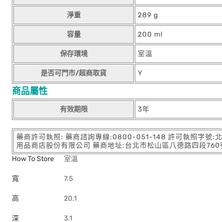
淨重
289 g
容量
200 ml
保存環境
室溫
是否可門市/超商取貨
Y
商品屬性
有效期限
3年
藥商許可執照: 藥商諮詢專線:0800-051-148 許可執照字號
用品商店股份有限公司 藥商地址:台北市松山區八德路四段760號11樓
How To Store
室溫
寬
7.5
高
20.1
深
3.1