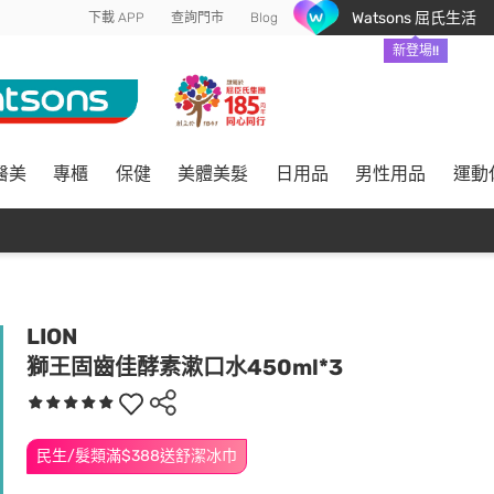
Watsons 屈氏生活
下載 APP
查詢門市
Blog
新登場!!
醫美
專櫃
保健
美體美髮
日用品
男性用品
運動
LION
獅王固齒佳酵素漱口水450ml*3
民生/髮類滿$388送舒潔冰巾