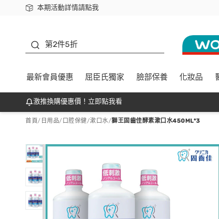
本期活動詳情請點我
下載app最高回饋$350
善存
第2件5折
最新會員優惠
屈臣氏獨家
臉部保養
化妝品
激推換購優惠價！立即點我看
首頁
/
日用品
/
口腔保健
/
漱口水
/
獅王固齒佳酵素漱口水450ML*3