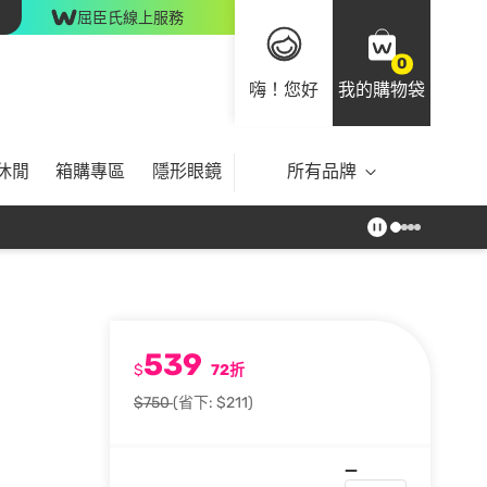
屈臣氏線上服務
0
嗨！您好
我的購物袋
休閒
箱購專區
隱形眼鏡
所有品牌
539
$
72折
$750
(省下: $211)