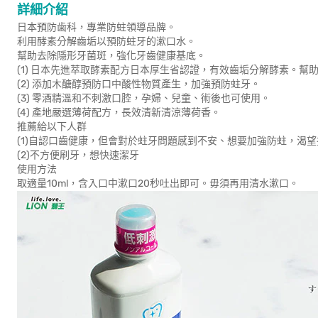
詳細介紹
日本預防歯科，專業防蛀領導品牌。
利用酵素分解齒垢以預防蛀牙的漱口水。
幫助去除隱形牙菌斑，強化牙齒健康基底。
(1) 日本先進萃取酵素配方日本厚生省認證，有效齒垢分解酵素。
(2) 添加木醣醇預防口中酸性物質產生，加強預防蛀牙。
(3) 零酒精溫和不刺激口腔，孕婦、兒童、術後也可使用。
(4) 產地嚴選薄荷配方，長效清新清涼薄荷香。
推薦給以下人群
(1)自認口齒健康，但會對於蛀牙問題感到不安、想要加強防蛀，渴
(2)不方便刷牙，想快速潔牙
使用方法
取適量10ml，含入口中漱口20秒吐出即可。毋須再用清水漱口。