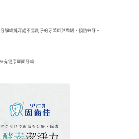
幫助分解齒縫深處不易刷淨的牙菌斑與齒垢，預防蛀牙。
望擁有健康堅固牙齒。