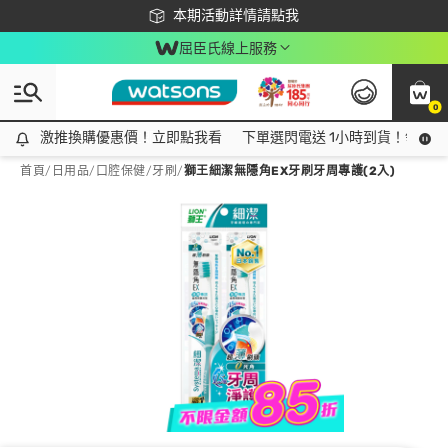
下載app最高回饋$350
本期活動詳情請點我
屈臣氏線上服務
0
激推換購優惠價！立即點我看
激推換購優惠價！立即點我看
下單選閃電送 1小時到貨！領神券
首頁
/
日用品
/
口腔保健
/
牙刷
/
獅王細潔無隱角EX牙刷牙周專護(2入)