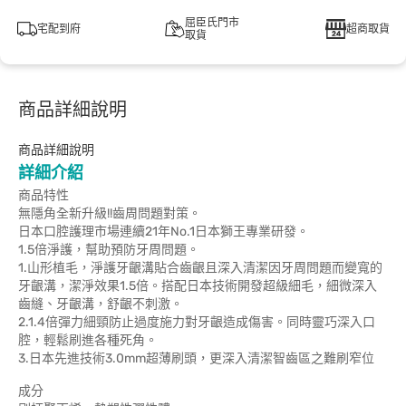
屈臣氏門市
宅配到府
超商取貨
取貨
商品詳細說明
商品詳細說明
詳細介紹
商品特性
無隱角全新升級!!齒周問題對策。
日本口腔護理市場連續21年No.1日本獅王專業研發。
1.5倍淨護，幫助預防牙周問題。
1.山形植毛，淨護牙齦溝貼合齒齦且深入清潔因牙周問題而變寬的
牙齦溝，潔淨效果1.5倍。搭配日本技術開發超級細毛，細微深入
齒縫、牙齦溝，舒齦不刺激。
2.1.4倍彈力細頸防止過度施力對牙齦造成傷害。同時靈巧深入口
腔，輕鬆刷進各種死角。
3.日本先進技術3.0mm超薄刷頭，更深入清潔智齒區之難刷窄位
成分