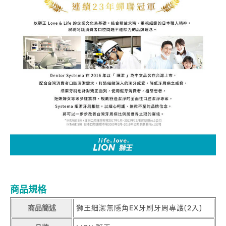
商品規格
商品簡述
獅王細潔無隱角EX牙刷牙周專護(2入)