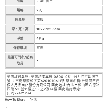
品牌
LION 獅王
規格
2入
原產地
南韓
深、寬、高
10x29x2.5cm
淨重
49 g
保存環境
室溫
是否可門市/超商
Y
取貨
藥商許可執照: 藥商諮詢專線:0800-051-148 許可執照字
號:北市衛藥販松字第620101C611號 藥商名稱:台灣屈臣氏
個人用品商店股份有限公司 藥商地址:台北市松山區八德路
四段760號11樓之1、之2及14樓 藥商諮詢專線:
(02)27421234
How To Store
室溫