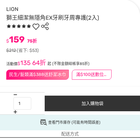
LION
獅王細潔無隱角EX牙刷牙周專護(2入)
159
$
75折
$212
(省下: $53)
135
64折
$
起
(不限金額結帳享85折)
活動價
民生/髮類滿$388送舒潔冰巾
滿$100送數位印花
加入購物袋
查看門市庫存 (可能有時間誤差)
配送方式