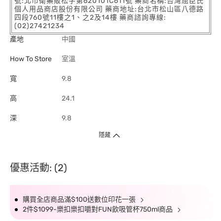
號:北市衛藥販松字第620101C611號 藥商名稱:台灣屈臣氏
個人用品商店股份有限公司 藥商地址:台北市松山區八德路
四段760號11樓之1、之2及14樓 藥商諮詢專線:
(02)27421234
產地
中國
How To Store
室溫
寬
9.8
高
24.1
深
9.8
隱藏
優惠活動: (2)
購買全店商品滿$100送數位印花一張
2件$1099-樂扣樂扣嚼對FUN飲吸管杯750ml商品