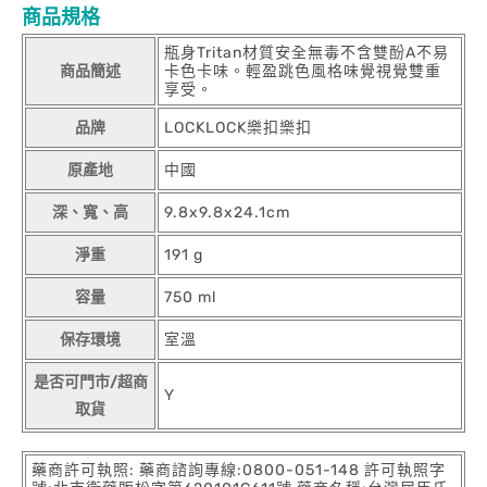
商品規格
瓶身Tritan材質安全無毒不含雙酚A不易
商品簡述
卡色卡味。輕盈跳色風格味覺視覺雙重
享受。
品牌
LOCKLOCK樂扣樂扣
原產地
中國
深、寬、高
9.8x9.8x24.1cm
淨重
191 g
容量
750 ml
保存環境
室溫
是否可門市/超商
Y
取貨
藥商許可執照: 藥商諮詢專線:0800-051-148 許可執照字