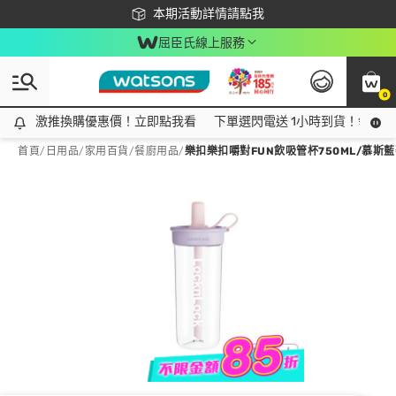
下載app最高回饋$350
本期活動詳情請點我
屈臣氏線上服務
0
激推換購優惠價！立即點我看
激推換購優惠價！立即點我看
下單選閃電送 1小時到貨！領神券
首頁
/
日用品
/
家用百貨
/
餐廚用品
/
樂扣樂扣嚼對FUN飲吸管杯750ML/慕斯