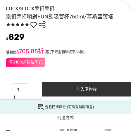
LOCK&LOCK樂扣樂扣
樂扣樂扣嚼對FUN飲吸管杯750ml/慕斯藍莓塔
829
$
705
85折
$
起
(不限金額結帳享85折)
活動價
滿$100送數位印花
加入購物袋
查看門市庫存 (可能有時間誤差)
配送方式
屈臣氏門市