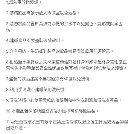
1.請勿用於微波爐。
2.裝滿飲品時請勿放入冷凍室以免破裂。
3.請勿將產品置於高溫或滾燙的沸水中以免變色、變形或圖案脫
落。
4.建議產品不要盛裝碳酸飲料。
5.含有果肉、牛奶或乳製品的飲品較易變質飲用前須留意。
6.柑橘類水果釋放之天然果皮精油附著杯身可能引起杯身霧化屬正
常現象不影響產品安全性建議飲用完畢即清洗可降低精油之殘留。
7.盛裝的飲品建議不要超過攝氏60度以免燙傷。
8.請用手清洗不建議使用洗碗機。
9.清洗時請小心使用柔軟的海綿刷和中性洗劑溫和清洗本產品。
10.本產品若掉落地面或遭強力碰撞可能導致破裂。
11.吸管蓋提環承重有限不建議直接提取以避免發生掉落或內容物灑
出或外溢。