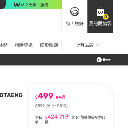
屈臣氏線上服務
0
嗨！您好
我的購物袋
休閒
箱購專區
隱形眼鏡
所有品牌
499
TAENG
$
84折
$599
(省下: $100)
424
71折
$
起
(不限金額結帳享85
活動
價
折)