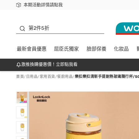
本期活動詳情請點我
下載app最高回饋$350
善存
第2件5折
最新會員優惠
屈臣氏獨家
臉部保養
化妝品
激推換購優惠價！立即點我看
首頁
/
日用品
/
家用百貨
/
餐廚用品
/
樂扣樂扣清新手提耐熱玻璃隨行杯/500