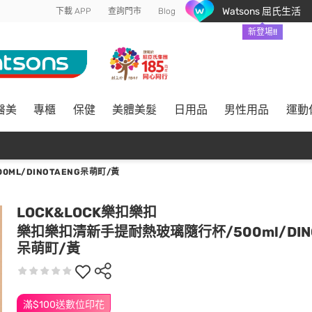
Watsons 屈氏生活
下載 APP
查詢門市
Blog
新登場!!
醫美
專櫃
保健
美體美髮
日用品
男性用品
運動
ML/DINOTAENG呆萌町/黃
LOCK&LOCK樂扣樂扣
樂扣樂扣清新手提耐熱玻璃隨行杯/500ml/DINO
呆萌町/黃
滿$100送數位印花