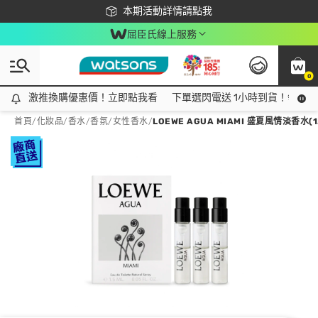
下載app最高回饋$350
本期活動詳情請點我
屈臣氏線上服務
0
激推換購優惠價！立即點我看
激推換購優惠價！立即點我看
下單選閃電送 1小時到貨！領神券
首頁
/
化妝品
/
香水/香氛
/
女性香水
/
LOEWE AGUA MIAMI 盛夏風情淡香水(