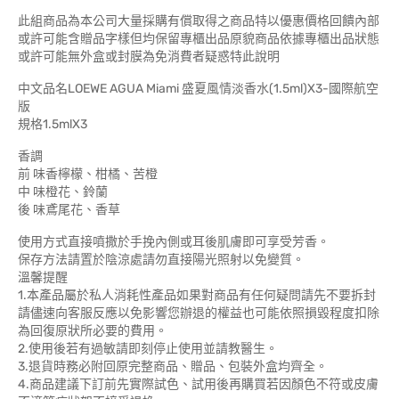
此組商品為本公司大量採購有償取得之商品特以優惠價格回饋內部
或許可能含贈品字樣但均保留專櫃出品原貌商品依據專櫃出品狀態
或許可能無外盒或封膜為免消費者疑惑特此說明
中文品名LOEWE AGUA Miami 盛夏風情淡香水(1.5ml)X3-國際航空
版
規格1.5mlX3
香調
前 味香檸檬、柑橘、苦橙
中 味橙花、鈴蘭
後 味鳶尾花、香草
使用方式直接噴撒於手挽內側或耳後肌膚即可享受芳香。
保存方法請置於陰涼處請勿直接陽光照射以免變質。
溫馨提醒
1.本產品屬於私人消耗性產品如果對商品有任何疑問請先不要拆封
請儘速向客服反應以免影響您辦退的權益也可能依照損毀程度扣除
為回復原狀所必要的費用。
2.使用後若有過敏請即刻停止使用並請教醫生。
3.退貨時務必附回原完整商品、贈品、包裝外盒均齊全。
4.商品建議下訂前先實際試色、試用後再購買若因顏色不符或皮膚