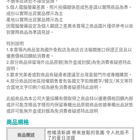
不適等症狀恕不接受退換。
5.個人電腦螢幕差異、照片拍攝關係造成色差請以實際商品為準。
成份以實際出貨實品標示為主
產地以實際出貨實品標示為主
因電腦螢幕設定及個人觀感之差異本賣場之商品圖片僅供參考以收
到實際商品為準請見諒。
特別說明
1.本賣場內商品皆為國外免稅店及商店合法報關進口保證正貨且以
優惠價格回饋給消費者。
2.部分商品保留海外出品原貌(無外盒或封膜)為免消費者疑惑特此
說明。
3.要求完美者或對商品有疑慮者建議至台灣直營門市或專櫃購買。
4.部分商品因地區授權銷售會有各國文字如簡體字/韓文/英文等符
合當地文字印刷介紹為避免消費者疑惑特此說明。
此組商品為本公司大量採購有償取得之商品特以優惠價格回饋內部
或許可能含贈品字樣但均保留專櫃出品原貌商品依據專櫃出品狀態
或許可能無外盒或封膜為免消費者疑惑特此說明
商品規格
柑橘清新調 帶來放鬆的氛圍 令人抗拒不
商品簡述
了的夏日涼感