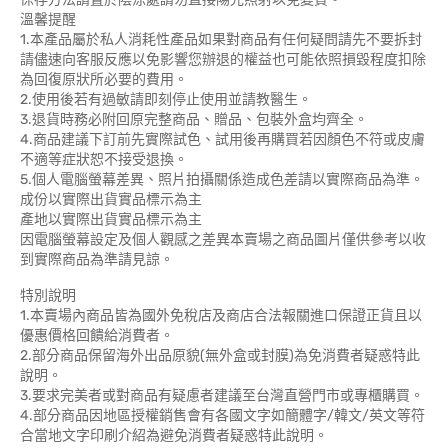
溫馨提醒
1.本產品屬於私人消耗性產品如果對商品有任何疑問請先不要拆封
請儘速向客服反應以免影響您辦退的權益也可能依照損毀程度扣除
為回復原狀所必要的費用。
2.使用後若有過敏請即刻停止使用並請教醫生。
3.退貨時務必附回原完整商品、贈品、包裝外盒均齊全。
4.商品建議下訂前先實際試色、試用後再購買若因顏色不符或皮膚
不適等症狀恕不接受退換。
5.個人電腦螢幕差異、照片拍攝關係造成色差請以實際商品為準。
成份以實際出貨實品標示為主
產地以實際出貨實品標示為主
因電腦螢幕設定及個人觀感之差異本賣場之商品圖片僅供參考以收
到實際商品為準請見諒。
特別說明
1.本賣場內商品皆為國外免稅店及商店合法報關進口保證正貨且以
優惠價格回饋給消費者。
2.部分商品保留海外出品原貌(無外盒或封膜)為免消費者疑惑特此
說明。
3.要求完美者或對商品有疑慮者建議至台灣直營門市或專櫃購買。
4.部分商品因地區授權銷售會有各國文字如簡體字/韓文/英文等符
合當地文字印刷介紹為避免消費者疑惑特此說明。