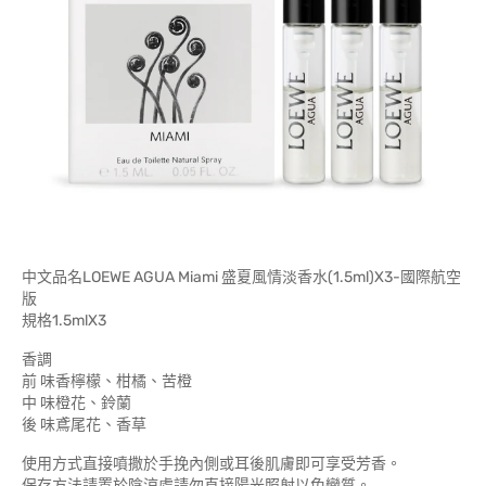
中文品名LOEWE AGUA Miami 盛夏風情淡香水(1.5ml)X3-國際航空
版
規格1.5mlX3
香調
前 味香檸檬、柑橘、苦橙
中 味橙花、鈴蘭
後 味鳶尾花、香草
使用方式直接噴撒於手挽內側或耳後肌膚即可享受芳香。
保存方法請置於陰涼處請勿直接陽光照射以免變質。