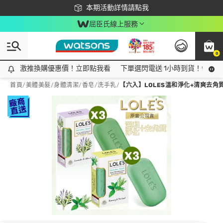
下載app最高回饋$350
本期活動詳情請點我
屈臣氏線上服務
0
激推換購優惠價！立即點我看
激推換購優惠價！立即點我看
下單選閃電送 1小時到貨！領神券
首頁
/
美體美髮
/
身體清潔
/
香皂/洗手乳
/
【六入】LOLES溫和淨化+清爽去角質