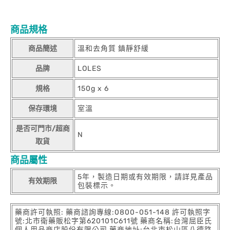
商品規格
商品簡述
溫和去角質 鎮靜舒緩
品牌
LOLES
規格
150g x 6
保存環境
室溫
是否可門市/超商
N
取貨
商品屬性
5年，製造日期或有效期限，請詳見產品
有效期限
包裝標示。
藥商許可執照: 藥商諮詢專線:0800-051-148 許可執照字
號:北市衛藥販松字第620101C611號 藥商名稱:台灣屈臣氏
個人用品商店股份有限公司 藥商地址:台北市松山區八德路