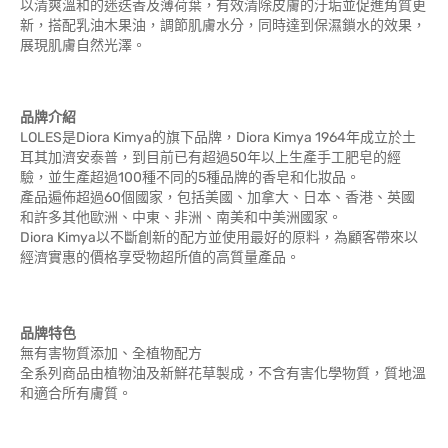
以清爽溫和的迷迭香及薄荷葉，有效清除皮膚的汙垢並促進角質更
新，搭配乳油木果油，調節肌膚水分，同時達到保濕鎖水的效果，
展現肌膚自然光澤。
品牌介紹
LOLES是Diora Kimya的旗下品牌，Diora Kimya 1964年成立於土
耳其加濟安泰普，到目前已有超過50年以上生產手工肥皂的經
驗，並生產超過100種不同的5種品牌的香皂和化妝品。
產品遍佈超過60個國家，包括美國、加拿大、日本、香港、英國
和許多其他歐洲、中東、非洲、南美和中美洲國家。
Diora Kimya以不斷創新的配方並使用最好的原料，為顧客帶來以
經濟實惠的價格享受物超所值的高質量產品。
品牌特色
無有害物質添加、全植物配方
全系列商品由植物油及新鮮花草製成，不含有害化學物質，質地溫
和適合所有膚質。