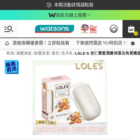
下載app最高回饋$350
本期活動詳情請點我
屈臣氏線上服務
0
激推換購優惠價！立即點我看
激推換購優惠價！立即點我看
下單選閃電送 1小時到貨！領神券
首頁
/
美體美髮
/
身體清潔
/
香皂/洗手乳
/
LOLE'S 杏仁雙重潤膚保濕去角質機能