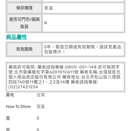
保存環境
室溫
是否可門市/超商
N
取貨
商品屬性
5年，製造日期或有效期限，請詳見產品
有效期限
包裝標示。
藥商許可執照: 藥商諮詢專線:0800-051-148 許可執照字
號:北市衛藥販松字第620101C611號 藥商名稱:台灣屈臣氏
個人用品商店股份有限公司 藥商地址:台北市松山區八德路
四段760號11樓之1、之2及14樓 藥商諮詢專線:
(02)27421234
產地
台灣
How To Store
室溫
寬
8
高
8