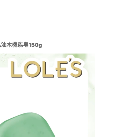
乳油木機能皂150g