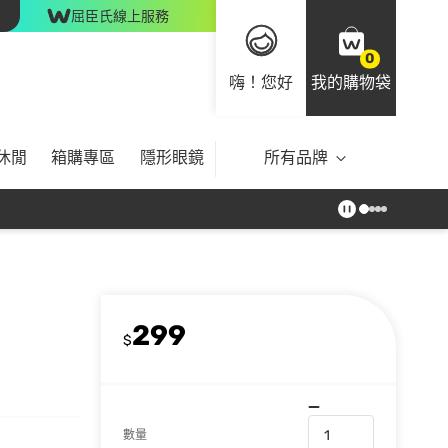
屈臣氏線上服務
0
嗨！您好
我的購物袋
休閒
箱購專區
隱形眼鏡
所有品牌
299
$
數量