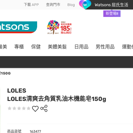
Watsons 屈氏生活
下載 APP
查詢門市
Blog
新登場!!
醫美
專櫃
保健
美體美髮
日用品
男性用品
運動
150G
LOLES
LOLES清爽去角質乳油木機能皂150g
商品貨號
163477