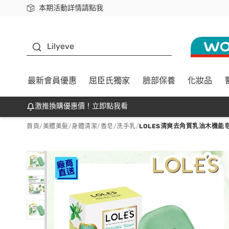
本期活動詳情請點我
下載app最高回饋$350
K beauty
Lilyeve
最新會員優惠
屈臣氏獨家
臉部保養
化妝品
激推換購優惠價！立即點我看
首頁
/
美體美髮
/
身體清潔
/
香皂/洗手乳
/
LOLES清爽去角質乳油木機能皂