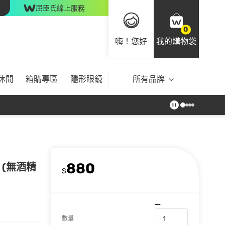
屈臣氏線上服務
0
嗨！您好
我的購物袋
休閒
箱購專區
隱形眼鏡
所有品牌
880
 (無酒精
$
數量