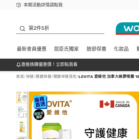
本期活動詳情請點我
下載app最高回饋$350
善存
第2件5折
最新會員優惠
屈臣氏獨家
臉部保養
化妝品
激推換購優惠價！立即點我看
首頁
/
保健
/
關鍵保健
/
關鍵保健其他
/
LOVITA 愛維他 加拿大蜂膠噴霧 1