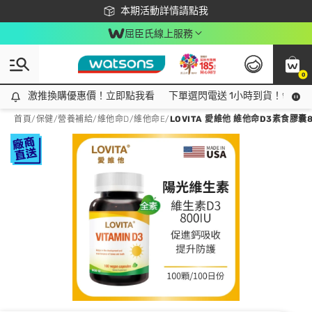
下載app最高回饋$350
本期活動詳情請點我
屈臣氏線上服務
0
激推換購優惠價！立即點我看
激推換購優惠價！立即點我看
下單選閃電送 1小時到貨！領神券
首頁
/
保健
/
營養補給
/
維他命D/維他命E
/
LOVITA 愛維他 維他命D3素食膠囊80