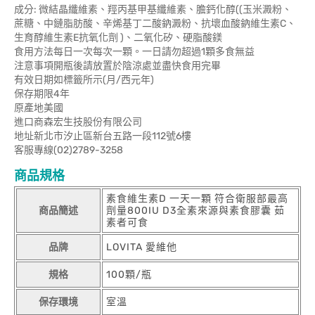
成分: 微結晶纖維素、羥丙基甲基纖維素、膽鈣化醇((玉米澱粉、
蔗糖、中鏈脂肪酸、辛烯基丁二酸鈉澱粉、抗壞血酸鈉維生素C、
生育醇維生素E抗氧化劑 )、二氧化矽、硬脂酸鎂
食用方法每日一次每次一顆。一日請勿超過1顆多食無益
注意事項開瓶後請放置於陰涼處並盡快食用完畢
有效日期如標籤所示(月/西元年)
保存期限4年
原產地美國
進口商森宏生技股份有限公司
地址新北市汐止區新台五路一段112號6樓
客服專線(02)2789-3258
商品規格
素食維生素D 一天一顆 符合衛服部最高
商品簡述
劑量800IU D3全素來源與素食膠囊 茹
素者可食
品牌
LOVITA 愛維他
規格
100顆/瓶
保存環境
室溫